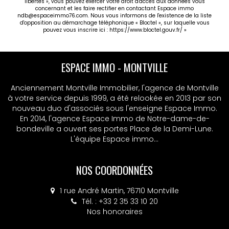
libertés », vous pouvez exercer votre droit d'accès aux données vous
concernant et les faire rectifier en contactant Espace immo
ndb@espaceimmo76.com. Nous vous informons de l'existence de la liste
d'opposition au démarchage téléphonique « Bloctel », sur laquelle vous
pouvez vous inscrire ici :
https://www.bloctel.gouv.fr/
»
ESPACE IMMO - MONTVILLE
Anciennement Montville Immobilier, l'agence de Montville
à votre service depuis 1999, a été relookée en 2013 par son
nouveau duo d'associés sous l'enseigne Espace Immo.
En 2014, l'agence Espace Immo de Notre-dame-de-
bondeville a ouvert ses portes Place de la Demi-Lune.
L'équipe Espace immo...
NOS COORDONNÉES
1 rue André Martin, 76710 Montville
Tél. : +33 2 35 33 10 20
Nos honoraires