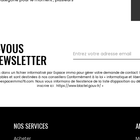
-VOUS
EWSLETTER
ées dans un fichier informatisé par Espace immo pour gérer votre demande de contact. E
cables et sont destinées à nos conseillers Conformément à la loi « informatique et libe
@espaceimmo76.com. Nous vous informons de l'existence de la liste d'opposition au dé
inscrire ici :
https://www.bloctel.gouv.fr/
»
NOS SERVICES
A
Acheter
M