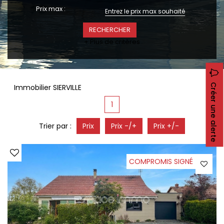
CONTACT
Prix max :
RECRUTEMENT
SERVICES
+ Plus de critères
Actualités
Partenaires
Le palmarès de l'entreprise
Créer une alerte
Immobilier SIERVILLE
1
Trier par :
Prix
Prix -/+
Prix +/-
COMPROMIS SIGNÉ