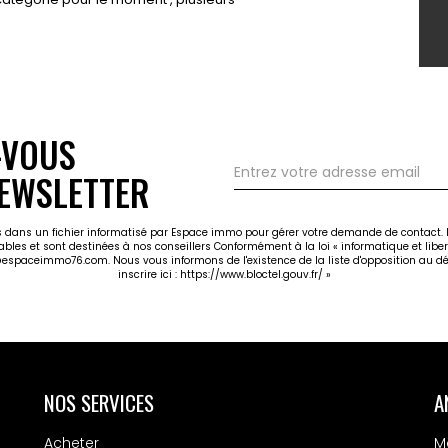
-VOUS
EWSLETTER
ées dans un fichier informatisé par Espace immo pour gérer votre demande de contact. E
cables et sont destinées à nos conseillers Conformément à la loi « informatique et libe
@espaceimmo76.com. Nous vous informons de l'existence de la liste d'opposition au dé
inscrire ici :
https://www.bloctel.gouv.fr/
»
NOS SERVICES
A
Acheter
M