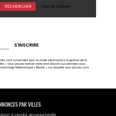
+ Plus de critères
S'INSCRIRE
lles sont conservées pour la durée nécessaire à la gestion de la
rtés », vous pouvez exercer votre droit d'accès aux données vous
marchage téléphonique « Bloctel », sur laquelle vous pouvez vous
NNONCES PAR VILLES
aison à vendre, Anceaumeville