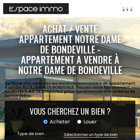
AGENCES
ACHAT / VENTE
ANNONCES
APPARTEMENT NOTRE DAME
DE BONDEVILLE -
VIAGER
APPARTEMENT A VENDRE À
IMMOBILIER D'ENTREPRISE
NOTRE DAME DE BONDEVILLE
Locaux commerciaux
Bureaux
Fonds de commerces
Sur notre site consultez les annonces immobilière de Appartement
à vendre NOTRE DAME DE BONDEVILLE. Trouvez votre Appartement
sur NOTRE DAME DE BONDEVILLE grâce aux annonces immobilières de
FAIRE GÉRER
Espace immo.
Gestion locative
VOUS CHERCHEZ UN BIEN ?
Garantie Loyers impayés
Assurances
Acheter
Louer
SYNDIC
Type de bien :
Sélectionnez un type de bien