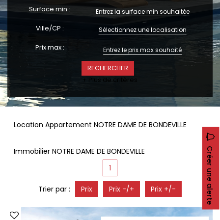
CONTACT
Surface min :
RECRUTEMENT
Ville/CP :
Sélectionnez une localisation
SERVICES
Prix max :
Actualités
Partenaires
Le palmarès de l'entreprise
+ Plus de critères
Location Appartement NOTRE DAME DE BONDEVILLE
Créer une alerte
Immobilier NOTRE DAME DE BONDEVILLE
1
Trier par :
Prix
Prix -/+
Prix +/-