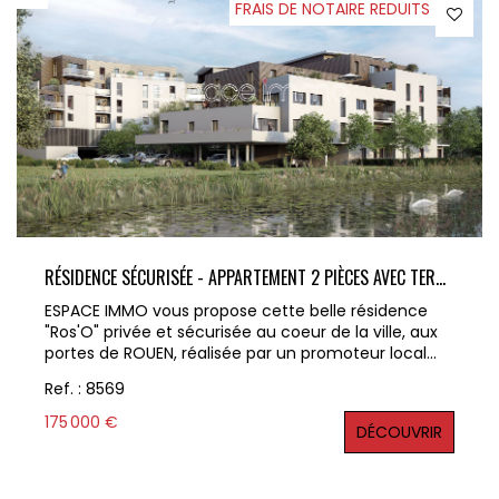
FRAIS DE NOTAIRE REDUITS
RÉSIDENCE SÉCURISÉE - APPARTEMENT 2 PIÈCES AVEC TERRASSE, PLACE DE STATIONNEMENT ET ASCENSEUR - NOTRE-DAME-DE-BONDEVILLE - ENTRE 45.34 M2 ET 49,5 M²
ESPACE IMMO vous propose cette belle résidence
"Ros'O" privée et sécurisée au coeur de la ville, aux
portes de ROUEN, réalisée par un promoteur local
avec une belle renommée sur le secteur proposant
Ref. : 8569
des prestations de standing qui conviendra aussi
bien en résidence principale que pour de
175 000 €
DÉCOUVRIR
l'investissement Cette résidence de 3 étages avec
ascenseur en plein centre de NOTRE-DAME-DE-
BONDEVILLE saura vous sublimer grâce aux larges