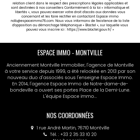
exonération de la taxe foncière pendant 15 ans, frais
relation client dans le respect des prescriptions légales applicables et
de notaires réduits et bien plus encore. Prenez
sont destinées à nos conseillers Conformément à la loi « informatique et
libertés », vous pouvez exercer votre droit d'accès aux données vous
contact avec votre agence pour en savoir plus sur
concernant et les faire rectifier en contactant Espace immo
cette belle résidence et sur le PSLA ! D'autres
ndb@espaceimmo76.com. Nous vous informons de l'existence de la liste
appartements sont disponibles du T2 au T4. Les
d'opposition au démarchage téléphonique « Bloctel », sur laquelle vous
pouvez vous inscrire ici :
https://www.bloctel.gouv.fr/
»
informations sur les risques auxquels ce bien est
exposé sont disponibles sur le site Géorisques :
www.georisques.gouv.fr.
ESPACE IMMO - MONTVILLE
Anciennement Montville Immobilier, l'agence de Montville
à votre service depuis 1999, a été relookée en 2013 par son
nouveau duo d'associés sous l'enseigne Espace Immo.
En 2014, l'agence Espace Immo de Notre-dame-de-
bondeville a ouvert ses portes Place de la Demi-Lune.
L'équipe Espace immo...
NOS COORDONNÉES
1 rue André Martin, 76710 Montville
Tél. : +33 2 35 33 10 20