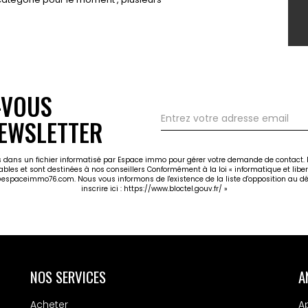
-VOUS
EWSLETTER
ées dans un fichier informatisé par Espace immo pour gérer votre demande de contact. E
cables et sont destinées à nos conseillers Conformément à la loi « informatique et libe
@espaceimmo76.com. Nous vous informons de l'existence de la liste d'opposition au dé
inscrire ici :
https://www.bloctel.gouv.fr/
»
NOS SERVICES
A
Acheter
A