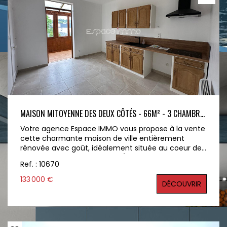
MAISON MITOYENNE DES DEUX CÔTÉS - 66M² - 3 CHAMBRES - JARDIN - MALAUNAY
Votre agence Espace IMMO vous propose à la vente
cette charmante maison de ville entièrement
rénovée avec goût, idéalement située au coeur de
la commune de Malaunay !! Édifiée sur trois niveaux,
Ref. : 10670
cette maison mitoyenne des deux côtés offre un
cadre de vie agréable, lumineux et fonctionnel. Au
133 000 €
DÉCOUVRIR
rez-de-chaussée, vous découvrirez un espace
salon, ouvrant sur une pièce de vie lumineuse et
conviviale avec une cuisine ouverte aménagée, et
une véranda avec vue sur le jardin complète ce
niveau. Au premier étage, un palier dessert une belle