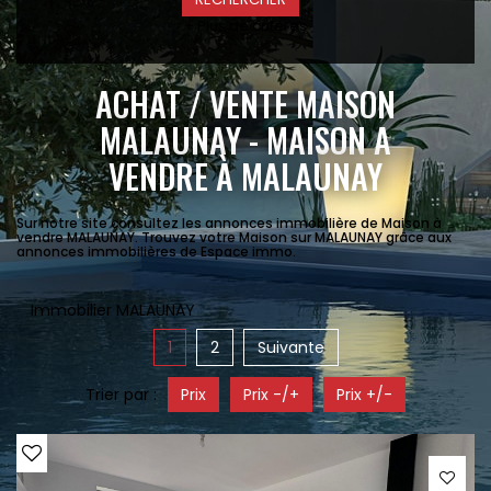
+ Plus de critères
ACHAT / VENTE MAISON
MALAUNAY - MAISON A
VENDRE À MALAUNAY
Sur notre site consultez les annonces immobilière de Maison à
vendre MALAUNAY. Trouvez votre Maison sur MALAUNAY grâce aux
annonces immobilières de Espace immo.
Immobilier MALAUNAY
1
2
Suivante
Trier par :
Prix
Prix -/+
Prix +/-