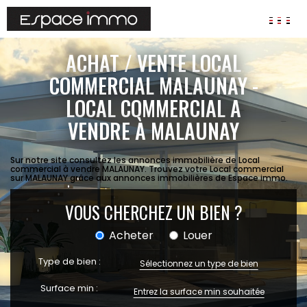
AGENCES
ACHAT / VENTE LOCAL
ANNONCES
COMMERCIAL MALAUNAY -
LOCAL COMMERCIAL A
VIAGER
VENDRE À MALAUNAY
IMMOBILIER D'ENTREPRISE
Locaux commerciaux
Sur notre site consultez les annonces immobilière de Local
Bureaux
commercial à vendre MALAUNAY. Trouvez votre Local commercial
sur MALAUNAY grâce aux annonces immobilières de Espace immo.
Fonds de commerces
VOUS CHERCHEZ UN BIEN ?
FAIRE GÉRER
Gestion locative
Acheter
Louer
Garantie Loyers impayés
Assurances
Type de bien :
Sélectionnez un type de bien
SYNDIC
Surface min :