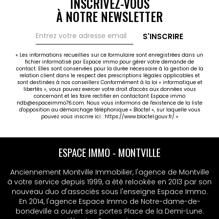
INSCRIVEZ-VOUS
immédiate grâce à un locataire en place, idéal pour
À NOTRE NEWSLETTER
un investisseur recherchant un actif stable. Pour
plus d'informations sur ce bien, contactez votre
agence ESPACE IMMO - José WEYRIG au
S'INSCRIRE
02.35.76.93.23 ! Les informations sur les risques
auxquels ce bien est exposé sont disponibles sur le
« Les informations recueillies sur ce formulaire sont enregistrées dans un
fichier informatisé par Espace immo pour gérer votre demande de
site Géorisques : www.georisques.gouv.fr.
contact. Elles sont conservées pour la durée nécessaire à la gestion de la
relation client dans le respect des prescriptions légales applicables et
sont destinées à nos conseillers Conformément à la loi « informatique et
libertés », vous pouvez exercer votre droit d'accès aux données vous
concernant et les faire rectifier en contactant Espace immo
ndb@espaceimmo76.com. Nous vous informons de l'existence de la liste
d'opposition au démarchage téléphonique « Bloctel », sur laquelle vous
pouvez vous inscrire ici :
https://www.bloctel.gouv.fr/
»
ESPACE IMMO - MONTVILLE
Anciennement Montville Immobilier, l'agence de Montville
à votre service depuis 1999, a été relookée en 2013 par son
nouveau duo d'associés sous l'enseigne Espace Immo.
En 2014, l'agence Espace Immo de Notre-dame-de-
bondeville a ouvert ses portes Place de la Demi-Lune.