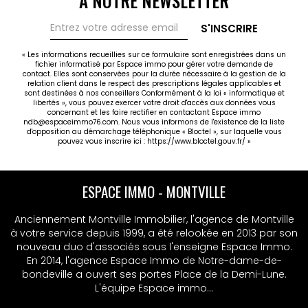
À NOTRE NEWSLETTER
auxquels ces biens sont exposés sont disponible sur
le site Géorisques : www.georisques.gouv.fr
S'INSCRIRE
« Les informations recueillies sur ce formulaire sont enregistrées dans un
fichier informatisé par Espace immo pour gérer votre demande de
contact. Elles sont conservées pour la durée nécessaire à la gestion de la
relation client dans le respect des prescriptions légales applicables et
sont destinées à nos conseillers Conformément à la loi « informatique et
libertés », vous pouvez exercer votre droit d'accès aux données vous
concernant et les faire rectifier en contactant Espace immo
ndb@espaceimmo76.com. Nous vous informons de l'existence de la liste
d'opposition au démarchage téléphonique « Bloctel », sur laquelle vous
pouvez vous inscrire ici :
https://www.bloctel.gouv.fr/
»
ESPACE IMMO - MONTVILLE
Anciennement Montville Immobilier, l'agence de Montville
à votre service depuis 1999, a été relookée en 2013 par son
nouveau duo d'associés sous l'enseigne Espace Immo.
En 2014, l'agence Espace Immo de Notre-dame-de-
bondeville a ouvert ses portes Place de la Demi-Lune.
L'équipe Espace immo...