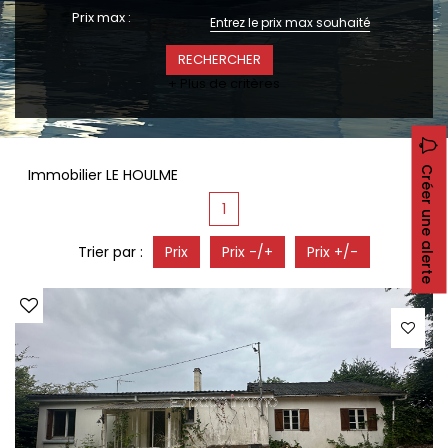
CONTACT
Prix max :
RECRUTEMENT
SERVICES
+ Plus de critères
Actualités
Partenaires
Le palmarès de l'entreprise
Créer une alerte
Immobilier LE HOULME
1
Trier par :
Prix
Prix -/+
Prix +/-