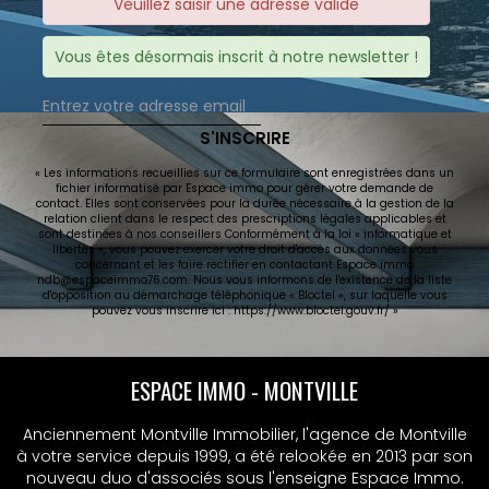
Veuillez saisir une adresse valide
Vous êtes désormais inscrit à notre newsletter !
S'INSCRIRE
« Les informations recueillies sur ce formulaire sont enregistrées dans un
fichier informatisé par Espace immo pour gérer votre demande de
contact. Elles sont conservées pour la durée nécessaire à la gestion de la
relation client dans le respect des prescriptions légales applicables et
sont destinées à nos conseillers Conformément à la loi « informatique et
libertés », vous pouvez exercer votre droit d'accès aux données vous
concernant et les faire rectifier en contactant Espace immo
ndb@espaceimmo76.com. Nous vous informons de l'existence de la liste
d'opposition au démarchage téléphonique « Bloctel », sur laquelle vous
pouvez vous inscrire ici :
https://www.bloctel.gouv.fr/
»
ESPACE IMMO - MONTVILLE
Anciennement Montville Immobilier, l'agence de Montville
à votre service depuis 1999, a été relookée en 2013 par son
nouveau duo d'associés sous l'enseigne Espace Immo.