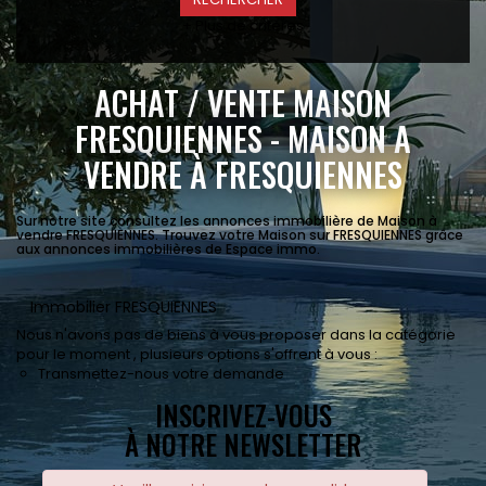
+ Plus de critères
ACHAT / VENTE MAISON
FRESQUIENNES - MAISON A
VENDRE À FRESQUIENNES
Sur notre site consultez les annonces immobilière de Maison à
vendre FRESQUIENNES. Trouvez votre Maison sur FRESQUIENNES grâce
aux annonces immobilières de Espace immo.
Immobilier FRESQUIENNES
Nous n'avons pas de biens à vous proposer dans la catégorie
pour le moment , plusieurs options s'offrent à vous :
Transmettez-nous votre demande
INSCRIVEZ-VOUS
À NOTRE NEWSLETTER