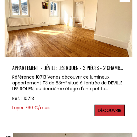
APPARTEMENT - DÉVILLE LES ROUEN - 3 PIÈCES - 2 CHAMBRES - 1 BUREAU - 83,56 M² - INTÉRIEUR FRAÎCHEMENT RÉNOVÉ
Référence 10713 Venez découvrir ce lumineux
appartement T3 de 83m² situé à l'entrée de DEVILLE
LES ROUEN, au deuxième étage d'une petite
résidence calme et sécurisée. L'intérieur de
Ref. : 10713
l'appartement a été refait à neuf. Il se compose
d'une entrée, d'un double séjour, d'une cuisine
Loyer 760 €/mois
DÉCOUVRIR
aménagée et équipée, d'un bureau, d'une salle
d'eau, d'un wc ainsi que de deux grandes chambres
. Chauffage individuel électrique. Nombreux
stationnements près de l'immeuble. Tous les
commerces sont facilement accessibles. La gare se