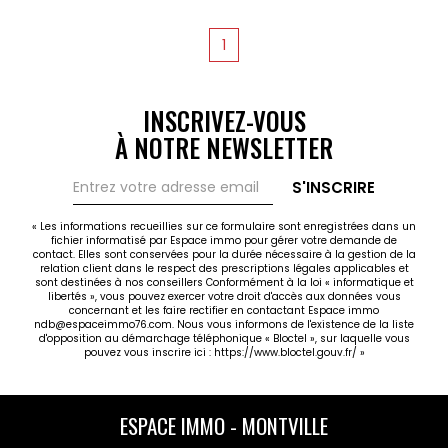
une cour fermée vient compléter ce bien.
Chauffage collectif gaz. Cet appartement est à
1
louer pour 750€ Hors charges avec une provision
sur charges de 150€ comprenant le chauffage
collectif, l'eau ainsi que l'entretien des espaces
verts. Honoraires TTC à la charge du locataire :
INSCRIVEZ-VOUS
926.09 dont état des lieux d'entrée : 942.37€. Un
À NOTRE NEWSLETTER
dépôt de garantie de 750€ est réclamé. LIBRE DE
SUITE Pour plus d'informations et pour organiser une
visite, contactez Clara GUILLOT au 06.81.09.21.53 ou
S'INSCRIRE
votre agence ESPACE IMMO au 02.35.76.96.23 ! Les
informations sur les risques auxquels ce bien est
« Les informations recueillies sur ce formulaire sont enregistrées dans un
fichier informatisé par Espace immo pour gérer votre demande de
exposé sont disponibles sur le site Géorisques :
contact. Elles sont conservées pour la durée nécessaire à la gestion de la
www.georisques.gouv.fr.
relation client dans le respect des prescriptions légales applicables et
sont destinées à nos conseillers Conformément à la loi « informatique et
libertés », vous pouvez exercer votre droit d'accès aux données vous
concernant et les faire rectifier en contactant Espace immo
ndb@espaceimmo76.com. Nous vous informons de l'existence de la liste
d'opposition au démarchage téléphonique « Bloctel », sur laquelle vous
pouvez vous inscrire ici :
https://www.bloctel.gouv.fr/
»
ESPACE IMMO - MONTVILLE