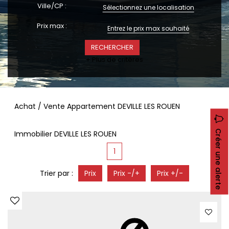
CONTACT
Ville/CP :
Sélectionnez une localisation
RECRUTEMENT
Prix max :
SERVICES
Actualités
+ Plus de critères
Partenaires
Le palmarès de l'entreprise
Achat / Vente Appartement DEVILLE LES ROUEN
Créer une alerte
Immobilier DEVILLE LES ROUEN
1
Trier par :
Prix
Prix -/+
Prix +/-