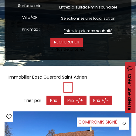
CONTACT
Surface min :
RECRUTEMENT
Ville/CP :
Sélectionnez une localisation
SERVICES
Prix max :
Actualités
Partenaires
Le palmarès de l'entreprise
+ Plus de critères
Créer une alerte
Immobilier Bosc Guerard Saint Adrien
1
Trier par :
Prix
Prix -/+
Prix +/-
COMPROMIS SIGNÉ