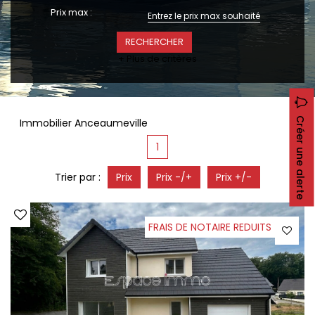
CONTACT
Prix max :
RECRUTEMENT
SERVICES
+ Plus de critères
Actualités
Partenaires
Le palmarès de l'entreprise
Créer une alerte
Immobilier Anceaumeville
1
Trier par :
Prix
Prix -/+
Prix +/-
FRAIS DE NOTAIRE REDUITS