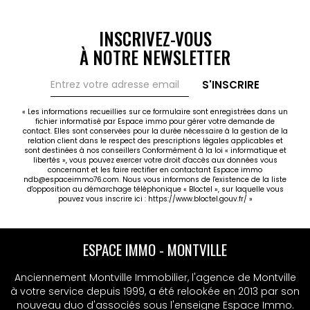
grande salle de bains, salle d'eau, wc. Sous-sol
comprenant : rangement, cave, garage de 84 m²
avec espace lingerie. Magnifique jardin de 2544 m²
INSCRIVEZ-VOUS
arboré de nombreux arbres fruitiers avec terrasse.
À NOTRE NEWSLETTER
Aspirateur centralisé. Volets électriques centralisés.
Peut convenir pour des gîtes et maison d'hôtes ou
professions à domicile !! La vidéo immobilière est
S'INSCRIRE
disponible sur notre site : www.espaceimmo76.com
! Contacter Pauline pour visiter au 02 35 76 96 23 !!
« Les informations recueillies sur ce formulaire sont enregistrées dans un
fichier informatisé par Espace immo pour gérer votre demande de
Les informations sur les risques auxquels ce bien est
contact. Elles sont conservées pour la durée nécessaire à la gestion de la
exposé sont disponible sur le site Géorisques :
relation client dans le respect des prescriptions légales applicables et
www.georisques.gouv.fr
sont destinées à nos conseillers Conformément à la loi « informatique et
libertés », vous pouvez exercer votre droit d'accès aux données vous
concernant et les faire rectifier en contactant Espace immo
ndb@espaceimmo76.com. Nous vous informons de l'existence de la liste
d'opposition au démarchage téléphonique « Bloctel », sur laquelle vous
pouvez vous inscrire ici :
https://www.bloctel.gouv.fr/
»
ESPACE IMMO - MONTVILLE
Anciennement Montville Immobilier, l'agence de Montville
à votre service depuis 1999, a été relookée en 2013 par son
nouveau duo d'associés sous l'enseigne Espace Immo.