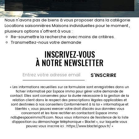
+ Plus de critères
CONTACT
RECRUTEMENT
Nous n'avons pas de biens à vous proposer dans la catégorie
Locations saisonnières Maisons individuelles pour le moment ,
SERVICES
plusieurs options s'offrent à vous :
Actualités
Re-soumettre la recherche avec moins de critères.
Partenaires
Transmettez-nous votre demande
Le palmarès de l'entreprise
INSCRIVEZ-VOUS
À NOTRE NEWSLETTER
S'INSCRIRE
« Les informations recueillies sur ce formulaire sont enregistrées dans un
fichier informatisé par Espace immo pour gérer votre demande de
contact. Elles sont conservées pour la durée nécessaire à la gestion de la
relation client dans le respect des prescriptions légales applicables et
sont destinées à nos conseillers Conformément à la loi « informatique et
libertés », vous pouvez exercer votre droit d'accès aux données vous
concernant et les faire rectifier en contactant Espace immo
ndb@espaceimmo76.com. Nous vous informons de l'existence de la liste
d'opposition au démarchage téléphonique « Bloctel », sur laquelle vous
pouvez vous inscrire ici :
https://www.bloctel.gouv.fr/
»