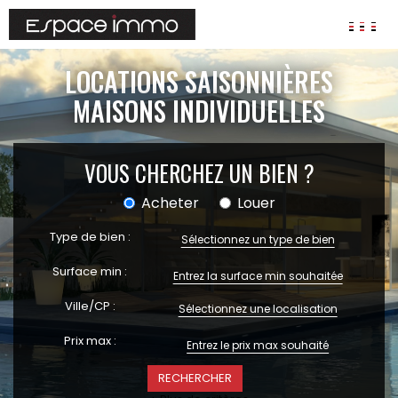
AGENCES
LOCATIONS SAISONNIÈRES
ANNONCES
MAISONS INDIVIDUELLES
VIAGER
VOUS CHERCHEZ UN BIEN ?
IMMOBILIER D'ENTREPRISE
Locaux commerciaux
Acheter
Louer
Bureaux
Fonds de commerces
Type de bien :
Sélectionnez un type de bien
FAIRE GÉRER
Surface min :
Gestion locative
Ville/CP :
Sélectionnez une localisation
Garantie Loyers impayés
Assurances
Prix max :
SYNDIC