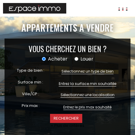
AGENCES
APPARTEMENTS A VENDRE
ANNONCES
VIAGER
VOUS CHERCHEZ UN BIEN ?
IMMOBILIER D'ENTREPRISE
Acheter
Louer
Locaux commerciaux
Type de bien :
Sélectionnez un type de bien
Bureaux
Fonds de commerces
Surface min :
FAIRE GÉRER
Ville/CP :
Sélectionnez une localisation
Gestion locative
Prix max :
Garantie Loyers impayés
Assurances
+ Plus de critères
SYNDIC