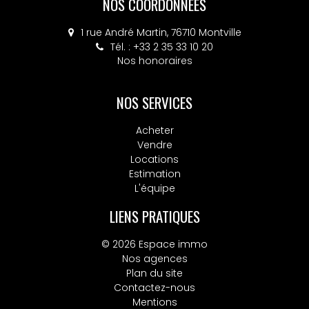
NOS COORDONNÉES
NOS COORDONNÉES
4 place Colbert, 76130 Mont-Saint-Aignan
1 rue André Martin, 76710 Montville
Tél. : +33 2 35 33 10 20
Tél. : +33 2 32 10 52 14
Nos honoraires
Nos honoraires
NOS SERVICES
Acheter
Vendre
Locations
Estimation
L'équipe
LIENS PRATIQUES
© 2026 Espace immo
Nos agences
Plan du site
Contactez-nous
Mentions