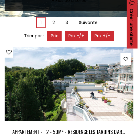
+ Plus de critères
CONTACT
Créer une alerte
RECRUTEMENT
1
2
3
Suivante
SERVICES
Actualités
Trier par :
Prix
Prix -/+
Prix +/-
Partenaires
Le palmarès de l'entreprise
APPARTEMENT - T2 - 50M² - RESIDENCE LES JARDINS D'ARCADIE - CAVE - PLACE DE STATIONNEMENT - MONT SAINT AIGNAN