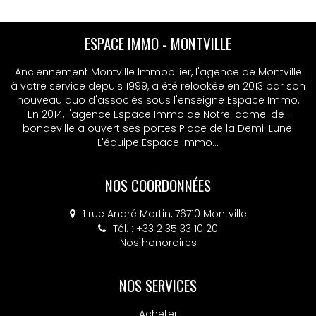
sur ce projet, contactez votre agence ESPACE IMMO
- Pauline WEYRIG au 02.35.76.96.23. D'autres
appartements T3 sont disponibles sous la référence
ESPACE IMMO - MONTVILLE
ESPACE IMMO - MSA
9245 !! Les informations sur les risques auxquels ce
bien est exposé sont disponibles sur le site
Anciennement Montville Immobilier, l'agence de Montville
Anciennement Montville Immobilier, l'agence de Montville
Géorisques : www.georisques.gouv.fr.
à votre service depuis 1999, a été relookée en 2013 par son
à votre service depuis 1999, a été relookée en 2013 par son
nouveau duo d'associés sous l'enseigne Espace Immo.
nouveau duo d'associés sous l'enseigne Espace Immo.
En 2014, l'agence Espace Immo de Notre-dame-de-
En 2014, l'agence Espace Immo de Notre-dame-de-
bondeville a ouvert ses portes Place de la Demi-Lune.
bondeville a ouvert ses portes Place de la Demi-Lune.
L'équipe Espace immo...
L'équipe Espace immo...
NOS COORDONNÉES
NOS COORDONNÉES
4 place Colbert, 76130 Mont-Saint-Aignan
1 rue André Martin, 76710 Montville
Tél. : +33 2 35 33 10 20
Tél. : +33 2 32 10 52 14
Nos honoraires
Nos honoraires
NOS SERVICES
Acheter