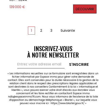
nombreux commerces, de la gare et des écoles. La
vie de la commune s'organise autour de la place de
139 000 €
DÉCOUVRIR
l'Hôtel de Ville : écoles primaires et maternelles,
bibliothèque scolaire, centre culturel ... facilitent
aisément le quotidien des habitants. Pour les plus
gros achats, les supermarchés et le centre
commercial de Barentin sont à quelques minutes
1
2
3
Suivante
en voiture. La station de bus du F4 à 500 mètres de
la résidence permet un accès facile à la métropole
de Rouen. Cette résidence se compose de 21
appartements au total disposant d'un balcon,
INSCRIVEZ-VOUS
d'ascenseur, de stationnement privé et d'un local à
À NOTRE NEWSLETTER
vélos. Nous vous proposons 12 appartements de
type T2 comprenant : une entrée desservant un
spacieux séjour-cuisine, idéal pour recevoir vos
S'INSCRIRE
familles et amis, une salle d'eau avec douche et
une belle chambre avec placard. Vous disposerez
« Les informations recueillies sur ce formulaire sont enregistrées dans un
fichier informatisé par Espace immo pour gérer votre demande de
d'un balcon pour profiter des beaux jours et des
contact. Elles sont conservées pour la durée nécessaire à la gestion de la
barbecues et d'une place de parking privative pour
relation client dans le respect des prescriptions légales applicables et
faciliter votre stationnement. Livraison prévue pour
sont destinées à nos conseillers Conformément à la loi « informatique et
libertés », vous pouvez exercer votre droit d'accès aux données vous
le 3ème trimestre 2026 ! A partir de 133 000 €,
concernant et les faire rectifier en contactant Espace immo
honoraires d'agence inclus. Ne laissez pas passer
ndb@espaceimmo76.com. Nous vous informons de l'existence de la liste
cette opportunité d'acquérir un bien prêt à accueillir
d'opposition au démarchage téléphonique « Bloctel », sur laquelle vous
pouvez vous inscrire ici :
https://www.bloctel.gouv.fr/
»
ses premiers occupants ! Pour plus d'informations