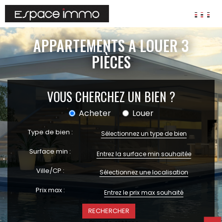
AGENCES
APPARTEMENTS A LOUER 3
ANNONCES
PIÈCES
VIAGER
VOUS CHERCHEZ UN BIEN ?
IMMOBILIER D'ENTREPRISE
Locaux commerciaux
Acheter
Louer
Bureaux
Fonds de commerces
Type de bien :
Sélectionnez un type de bien
FAIRE GÉRER
Surface min :
Gestion locative
Ville/CP :
Sélectionnez une localisation
Garantie Loyers impayés
Assurances
Prix max :
SYNDIC