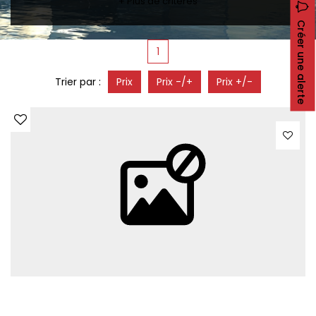
+ Plus de critères
CONTACT
Créer une alerte
RECRUTEMENT
1
SERVICES
Actualités
Trier par :
Prix
Prix -/+
Prix +/-
Partenaires
Le palmarès de l'entreprise