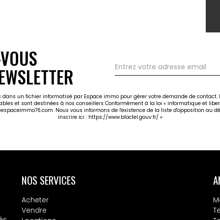
-VOUS
EWSLETTER
ées dans un fichier informatisé par Espace immo pour gérer votre demande de contact. E
cables et sont destinées à nos conseillers Conformément à la loi « informatique et libe
@espaceimmo76.com. Nous vous informons de l'existence de la liste d'opposition au dé
inscrire ici :
https://www.bloctel.gouv.fr/
»
NOS SERVICES
A
Acheter
M
Vendre
T
és