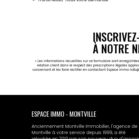
INSCRIVEZ
À NOTRE N
« Les informations recueillies sur ce formulaire sont enregistr
relation client dans le respect des prescriptions légales appli
concernant et les faire rectifier en contactant Espace immo ndb
ESPACE IMMO - MONTVILLE
Anciennement Montville Immobilier, l'agence de
Montville à votre service depuis 1999, a été
relookée en 2013 par son nouveau duo d'associ