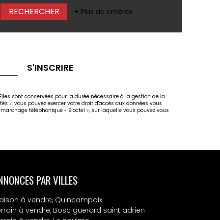
+ Plus de critères
S'INSCRIRE
lles sont conservées pour la durée nécessaire à la gestion de la
rtés », vous pouvez exercer votre droit d'accès aux données vous
marchage téléphonique « Bloctel », sur laquelle vous pouvez vous
NNONCES PAR VILLES
aison à vendre, Quincampoix
errain à vendre, Bosc guerard saint adrien