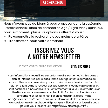
CONTACT
+ Plus de critères
RECRUTEMENT
SERVICES
Nous n'avons pas de biens à vous proposer dans la catégorie
Actualités
Professionnels Fonds de commerce Agri / Agro Vins / spiritueux
pour le moment , plusieurs options s'offrent à vous :
Partenaires
Re-soumettre la recherche avec moins de critères.
Le palmarès de l'entreprise
Transmettez-nous votre demande
INSCRIVEZ-VOUS
À NOTRE NEWSLETTER
S'INSCRIRE
« Les informations recueillies sur ce formulaire sont enregistrées dans un
fichier informatisé par Espace immo pour gérer votre demande de
contact. Elles sont conservées pour la durée nécessaire à la gestion de la
relation client dans le respect des prescriptions légales applicables et
sont destinées à nos conseillers Conformément à la loi « informatique et
libertés », vous pouvez exercer votre droit d'accès aux données vous
concernant et les faire rectifier en contactant Espace immo
ndb@espaceimmo76.com. Nous vous informons de l'existence de la liste
d'opposition au démarchage téléphonique « Bloctel », sur laquelle vous
pouvez vous inscrire ici :
https://www.bloctel.gouv.fr/
»