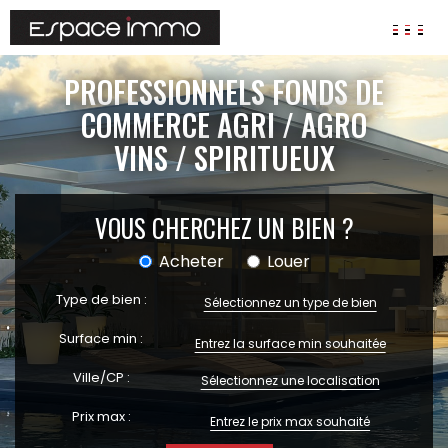
AGENCES
PROFESSIONNELS FONDS DE
ANNONCES
COMMERCE AGRI / AGRO
VINS / SPIRITUEUX
VIAGER
IMMOBILIER D'ENTREPRISE
Locaux commerciaux
VOUS CHERCHEZ UN BIEN ?
Bureaux
Acheter
Louer
Fonds de commerces
Type de bien :
FAIRE GÉRER
Sélectionnez un type de bien
Gestion locative
Surface min :
Garantie Loyers impayés
Ville/CP :
Assurances
Sélectionnez une localisation
Prix max :
SYNDIC