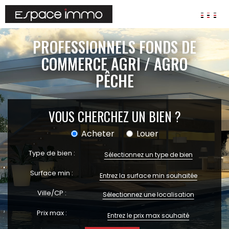
AGENCES
PROFESSIONNELS FONDS DE
ANNONCES
COMMERCE AGRI / AGRO
PÊCHE
VIAGER
IMMOBILIER D'ENTREPRISE
Locaux commerciaux
VOUS CHERCHEZ UN BIEN ?
Bureaux
Acheter
Louer
Fonds de commerces
Type de bien :
FAIRE GÉRER
Sélectionnez un type de bien
Gestion locative
Surface min :
Garantie Loyers impayés
Ville/CP :
Assurances
Sélectionnez une localisation
Prix max :
SYNDIC