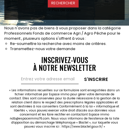
CONTACT
+ Plus de critères
RECRUTEMENT
SERVICES
Nous n'avons pas de biens à vous proposer dans la catégorie
Actualités
Professionnels Fonds de commerce Agri / Agro Pêche pour le
moment , plusieurs options s'offrent à vous :
Partenaires
Re-soumettre la recherche avec moins de critères.
Le palmarès de l'entreprise
Transmettez-nous votre demande
INSCRIVEZ-VOUS
À NOTRE NEWSLETTER
S'INSCRIRE
« Les informations recueillies sur ce formulaire sont enregistrées dans un
fichier informatisé par Espace immo pour gérer votre demande de
contact. Elles sont conservées pour la durée nécessaire à la gestion de la
relation client dans le respect des prescriptions légales applicables et
sont destinées à nos conseillers Conformément à la loi « informatique et
libertés », vous pouvez exercer votre droit d'accès aux données vous
concernant et les faire rectifier en contactant Espace immo
ndb@espaceimmo76.com. Nous vous informons de l'existence de la liste
d'opposition au démarchage téléphonique « Bloctel », sur laquelle vous
pouvez vous inscrire ici :
https://www.bloctel.gouv.fr/
»