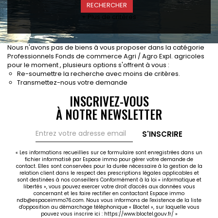
CONTACT
+ Plus de critères
RECRUTEMENT
SERVICES
Nous n'avons pas de biens à vous proposer dans la catégorie
Actualités
Professionnels Fonds de commerce Agri / Agro Expl. agricoles
pour le moment , plusieurs options s'offrent à vous :
Partenaires
Re-soumettre la recherche avec moins de critères.
Le palmarès de l'entreprise
Transmettez-nous votre demande
INSCRIVEZ-VOUS
À NOTRE NEWSLETTER
S'INSCRIRE
« Les informations recueillies sur ce formulaire sont enregistrées dans un
fichier informatisé par Espace immo pour gérer votre demande de
contact. Elles sont conservées pour la durée nécessaire à la gestion de la
relation client dans le respect des prescriptions légales applicables et
sont destinées à nos conseillers Conformément à la loi « informatique et
libertés », vous pouvez exercer votre droit d'accès aux données vous
concernant et les faire rectifier en contactant Espace immo
ndb@espaceimmo76.com. Nous vous informons de l'existence de la liste
d'opposition au démarchage téléphonique « Bloctel », sur laquelle vous
pouvez vous inscrire ici :
https://www.bloctel.gouv.fr/
»