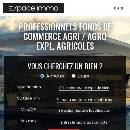
AGENCES
PROFESSIONNELS FONDS DE
ANNONCES
COMMERCE AGRI / AGRO
EXPL. AGRICOLES
VIAGER
IMMOBILIER D'ENTREPRISE
Locaux commerciaux
VOUS CHERCHEZ UN BIEN ?
Bureaux
Acheter
Louer
Fonds de commerces
Type de bien :
FAIRE GÉRER
Sélectionnez un type de bien
Gestion locative
Surface min :
Garantie Loyers impayés
Ville/CP :
Assurances
Sélectionnez une localisation
Prix max :
SYNDIC