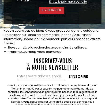
Prix max :
CONTACT
RECRUTEMENT
+ Plus de critères
SERVICES
Actualités
Nous n'avons pas de biens à vous proposer dans la catégorie
Partenaires
Professionnels Fonds de commerce Finance / Assurance
Le palmarès de l'entreprise
Information/Comm. pour le moment , plusieurs options s'offrent
à vous :
Re-soumettre la recherche avec moins de critères.
Transmettez-nous votre demande
INSCRIVEZ-VOUS
À NOTRE NEWSLETTER
S'INSCRIRE
« Les informations recueillies sur ce formulaire sont enregistrées dans un
fichier informatisé par Espace immo pour gérer votre demande de
contact. Elles sont conservées pour la durée nécessaire à la gestion de la
relation client dans le respect des prescriptions légales applicables et
sont destinées à nos conseillers Conformément à la loi « informatique et
libertés », vous pouvez exercer votre droit d'accès aux données vous