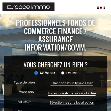
AGENCES
PROFESSIONNELS FONDS DE
ANNONCES
COMMERCE FINANCE /
ASSURANCE
VIAGER
INFORMATION/COMM.
IMMOBILIER D'ENTREPRISE
Locaux commerciaux
Bureaux
VOUS CHERCHEZ UN BIEN ?
Fonds de commerces
Acheter
Louer
FAIRE GÉRER
Gestion locative
Type de bien :
Sélectionnez un type de bien
Garantie Loyers impayés
Surface min :
Assurances
Ville/CP :
Sélectionnez une localisation
SYNDIC