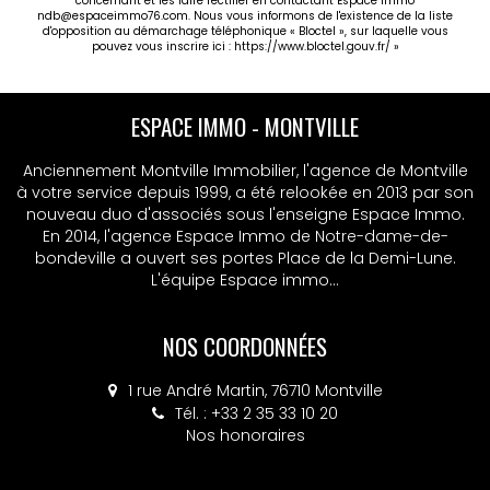
concernant et les faire rectifier en contactant Espace immo
ndb@espaceimmo76.com. Nous vous informons de l'existence de la liste
d'opposition au démarchage téléphonique « Bloctel », sur laquelle vous
pouvez vous inscrire ici :
https://www.bloctel.gouv.fr/
»
ESPACE IMMO - MONTVILLE
Anciennement Montville Immobilier, l'agence de Montville
à votre service depuis 1999, a été relookée en 2013 par son
nouveau duo d'associés sous l'enseigne Espace Immo.
En 2014, l'agence Espace Immo de Notre-dame-de-
bondeville a ouvert ses portes Place de la Demi-Lune.
L'équipe Espace immo...
NOS COORDONNÉES
1 rue André Martin, 76710 Montville
Tél. : +33 2 35 33 10 20
Nos honoraires