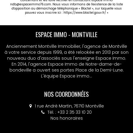
concernant et les faire rectifier en contactant Espace immo
ndb@espaceimmo76.com. Nous vous informons de l'existence de la liste
d'opposition au démarchage téléphonique « Bloctel », sur laquelle vous
pouvez vous inscrire ici :
https://www.bloctel.gouv.fr/
»
ESPACE IMMO - MONTVILLE
Anciennement Montville Immobilier, l'agence de Montville
à votre service depuis 1999, a été relookée en 2013 par son
nouveau duo d'associés sous l'enseigne Espace Immo.
En 2014, l'agence Espace Immo de Notre-dame-de-
bondeville a ouvert ses portes Place de la Demi-Lune.
L'équipe Espace immo...
NOS COORDONNÉES
1 rue André Martin, 76710 Montville
Tél. : +33 2 35 33 10 20
Nos honoraires