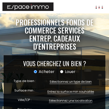
AGENCES
PROFESSIONNELS FONDS DE
ANNONCES
COMMERCE SERVICES
ENTREP. CADEAUX
VIAGER
D’ENTREPRISES
IMMOBILIER D'ENTREPRISE
Locaux commerciaux
Bureaux
VOUS CHERCHEZ UN BIEN ?
Fonds de commerces
Acheter
Louer
FAIRE GÉRER
Gestion locative
Type de bien :
Sélectionnez un type de bien
Garantie Loyers impayés
Surface min :
Assurances
Ville/CP :
Sélectionnez une localisation
SYNDIC