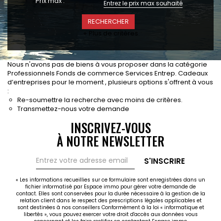
Prix max :
CONTACT
RECRUTEMENT
+ Plus de critères
SERVICES
Actualités
Nous n'avons pas de biens à vous proposer dans la catégorie
Partenaires
Professionnels Fonds de commerce Services Entrep. Cadeaux
Le palmarès de l'entreprise
d’entreprises pour le moment , plusieurs options s'offrent à vous
:
Re-soumettre la recherche avec moins de critères.
Transmettez-nous votre demande
INSCRIVEZ-VOUS
À NOTRE NEWSLETTER
S'INSCRIRE
« Les informations recueillies sur ce formulaire sont enregistrées dans un
fichier informatisé par Espace immo pour gérer votre demande de
contact. Elles sont conservées pour la durée nécessaire à la gestion de la
relation client dans le respect des prescriptions légales applicables et
sont destinées à nos conseillers Conformément à la loi « informatique et
libertés », vous pouvez exercer votre droit d'accès aux données vous