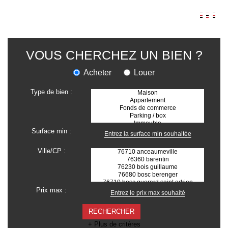
AGENCES
VOUS CHERCHEZ UN BIEN ?
ANNONCES
Acheter
Louer
VIAGER
Type de bien :
IMMOBILIER D'ENTREPRISE
Locaux commerciaux
Bureaux
Surface min :
Fonds de commerces
Ville/CP :
FAIRE GÉRER
Gestion locative
Garantie Loyers impayés
Prix max :
Assurances
SYNDIC
+ Plus de critères