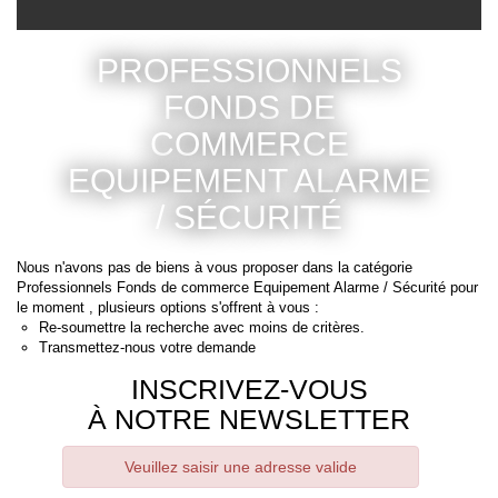
CONTACT
RECRUTEMENT
PROFESSIONNELS
SERVICES
FONDS DE
Actualités
COMMERCE
Partenaires
EQUIPEMENT ALARME
Le palmarès de l'entreprise
/ SÉCURITÉ
Nous n'avons pas de biens à vous proposer dans la catégorie
Professionnels Fonds de commerce Equipement Alarme / Sécurité pour
le moment , plusieurs options s'offrent à vous :
Re-soumettre la recherche avec moins de critères.
Transmettez-nous votre demande
INSCRIVEZ-VOUS
À NOTRE NEWSLETTER
Veuillez saisir une adresse valide