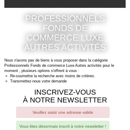
CONTACT
+ Plus de critères
RECRUTEMENT
PROFESSIONNELS FONDS DE
SERVICES
Actualités
COMMERCE LUXE AUTRES
Partenaires
ACTIVITÉS
Le palmarès de l'entreprise
Nous n'avons pas de biens à vous proposer dans la catégorie
Professionnels Fonds de commerce Luxe Autres activités pour le
moment , plusieurs options s'offrent à vous :
Re-soumettre la recherche avec moins de critères.
Transmettez-nous votre demande
INSCRIVEZ-VOUS
À NOTRE NEWSLETTER
Veuillez saisir une adresse valide
Vous êtes désormais inscrit à notre newsletter !