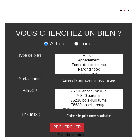
AGENCES
VOUS CHERCHEZ UN BIEN ?
ANNONCES
Acheter
Louer
VIAGER
Type de bien :
IMMOBILIER D'ENTREPRISE
Locaux commerciaux
Bureaux
Fonds de commerces
Surface min :
FAIRE GÉRER
Ville/CP :
Gestion locative
Garantie Loyers impayés
Assurances
Prix max :
SYNDIC