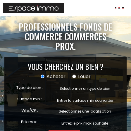
AGENCES
PROFESSIONNELS FONDS DE
ANNONCES
COMMERCE COMMERCES
PROX.
VIAGER
IMMOBILIER D'ENTREPRISE
Locaux commerciaux
VOUS CHERCHEZ UN BIEN ?
Bureaux
Acheter
Louer
Fonds de commerces
Type de bien :
FAIRE GÉRER
Sélectionnez un type de bien
Gestion locative
Surface min :
Garantie Loyers impayés
Ville/CP :
Assurances
Sélectionnez une localisation
Prix max :
SYNDIC