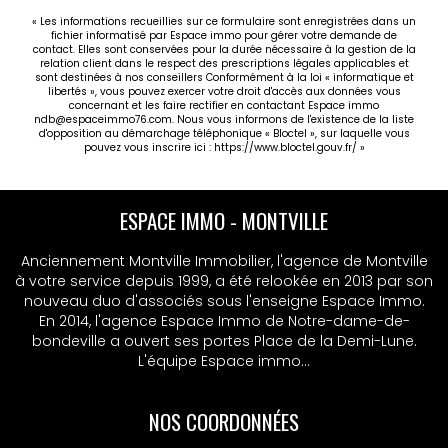
dossier complet ou une visite, contactez votre
agence ESPACE IMMO - José WEYRIG au
« Les informations recueillies sur ce formulaire sont enregistrées dans un
fichier informatisé par Espace immo pour gérer votre demande de
02.35.76.96.23 !
contact. Elles sont conservées pour la durée nécessaire à la gestion de la
relation client dans le respect des prescriptions légales applicables et
sont destinées à nos conseillers Conformément à la loi « informatique et
libertés », vous pouvez exercer votre droit d'accès aux données vous
concernant et les faire rectifier en contactant Espace immo
ndb@espaceimmo76.com. Nous vous informons de l'existence de la liste
d'opposition au démarchage téléphonique « Bloctel », sur laquelle vous
pouvez vous inscrire ici :
https://www.bloctel.gouv.fr/
»
ESPACE IMMO - MONTVILLE
Anciennement Montville Immobilier, l'agence de Montville
à votre service depuis 1999, a été relookée en 2013 par son
nouveau duo d'associés sous l'enseigne Espace Immo.
En 2014, l'agence Espace Immo de Notre-dame-de-
bondeville a ouvert ses portes Place de la Demi-Lune.
L'équipe Espace immo...
NOS COORDONNÉES