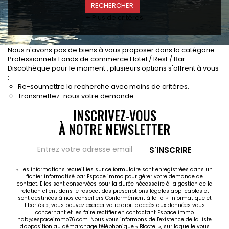
CONTACT
+ Plus de critères
RECRUTEMENT
SERVICES
Nous n'avons pas de biens à vous proposer dans la catégorie
Actualités
Professionnels Fonds de commerce Hotel / Rest / Bar
Discothèque pour le moment , plusieurs options s'offrent à vous
Partenaires
:
Le palmarès de l'entreprise
Re-soumettre la recherche avec moins de critères.
Transmettez-nous votre demande
INSCRIVEZ-VOUS
À NOTRE NEWSLETTER
S'INSCRIRE
« Les informations recueillies sur ce formulaire sont enregistrées dans un
fichier informatisé par Espace immo pour gérer votre demande de
contact. Elles sont conservées pour la durée nécessaire à la gestion de la
relation client dans le respect des prescriptions légales applicables et
sont destinées à nos conseillers Conformément à la loi « informatique et
libertés », vous pouvez exercer votre droit d'accès aux données vous
concernant et les faire rectifier en contactant Espace immo
ndb@espaceimmo76.com. Nous vous informons de l'existence de la liste
d'opposition au démarchage téléphonique « Bloctel », sur laquelle vous