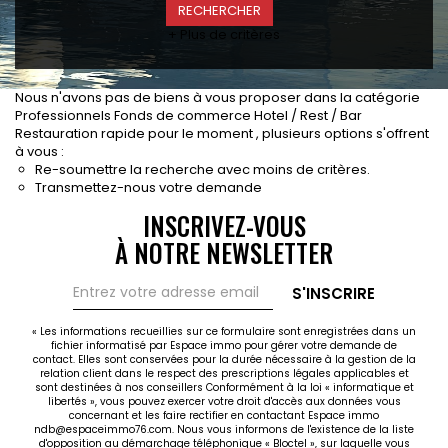
CONTACT
+ Plus de critères
RECRUTEMENT
SERVICES
Nous n'avons pas de biens à vous proposer dans la catégorie
Actualités
Professionnels Fonds de commerce Hotel / Rest / Bar
Restauration rapide pour le moment , plusieurs options s'offrent
Partenaires
à vous :
Le palmarès de l'entreprise
Re-soumettre la recherche avec moins de critères.
Transmettez-nous votre demande
INSCRIVEZ-VOUS
À NOTRE NEWSLETTER
S'INSCRIRE
« Les informations recueillies sur ce formulaire sont enregistrées dans un
fichier informatisé par Espace immo pour gérer votre demande de
contact. Elles sont conservées pour la durée nécessaire à la gestion de la
relation client dans le respect des prescriptions légales applicables et
sont destinées à nos conseillers Conformément à la loi « informatique et
libertés », vous pouvez exercer votre droit d'accès aux données vous
concernant et les faire rectifier en contactant Espace immo
ndb@espaceimmo76.com. Nous vous informons de l'existence de la liste
d'opposition au démarchage téléphonique « Bloctel », sur laquelle vous