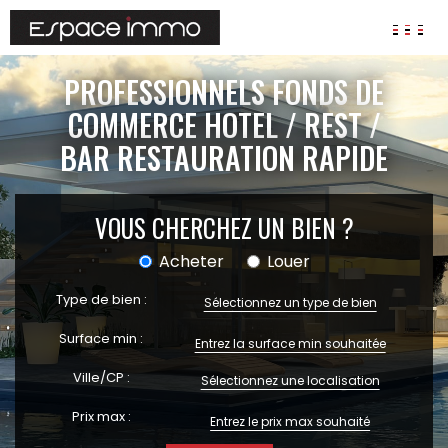
AGENCES
PROFESSIONNELS FONDS DE
ANNONCES
COMMERCE HOTEL / REST /
BAR RESTAURATION RAPIDE
VIAGER
IMMOBILIER D'ENTREPRISE
Locaux commerciaux
VOUS CHERCHEZ UN BIEN ?
Bureaux
Acheter
Louer
Fonds de commerces
Type de bien :
FAIRE GÉRER
Sélectionnez un type de bien
Gestion locative
Surface min :
Garantie Loyers impayés
Ville/CP :
Assurances
Sélectionnez une localisation
Prix max :
SYNDIC