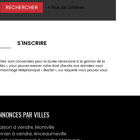
+ Plus de critères
S'INSCRIRE
lles sont conservées pour la durée nécessaire à la gestion de la
rtés », vous pouvez exercer votre droit d'accès aux données vous
marchage téléphonique « Bloctel », sur laquelle vous pouvez vous
NNONCES PAR VILLES
aison à vendre, Montville
errain à vendre, Anceaumeville