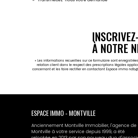
INSCRIVEZ
À NOTRE N
« Les informations recueillies sur ce formulaire sont enregistr
relation client dans le respect des prescriptions légales appli
concernant et les faire rectifier en contactant Espace immo ndb
ESPACE IMMO - MONTVILLE
Anciennement Montville Immobilier, l'agence de
Montville à votre service depuis 1999, a été
relookée en 2013 par son nouveau duo d'associ