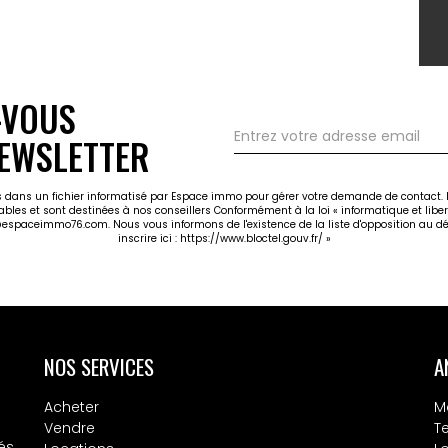
-VOUS
EWSLETTER
ées dans un fichier informatisé par Espace immo pour gérer votre demande de contact. E
cables et sont destinées à nos conseillers Conformément à la loi « informatique et libe
@espaceimmo76.com. Nous vous informons de l'existence de la liste d'opposition au dé
inscrire ici :
https://www.bloctel.gouv.fr/
»
NOS SERVICES
A
Acheter
M
Vendre
T
és