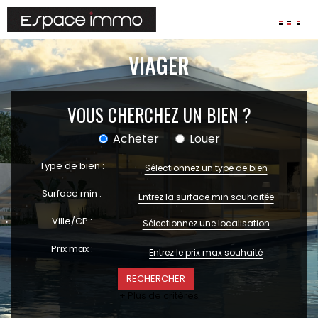
AGENCES
VIAGER
ANNONCES
VIAGER
VOUS CHERCHEZ UN BIEN ?
IMMOBILIER D'ENTREPRISE
Acheter
Louer
Locaux commerciaux
Type de bien :
Sélectionnez un type de bien
Bureaux
Fonds de commerces
Surface min :
FAIRE GÉRER
Ville/CP :
Sélectionnez une localisation
Gestion locative
Prix max :
Garantie Loyers impayés
Assurances
+ Plus de critères
SYNDIC