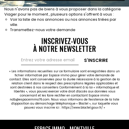
CONTACT
Nous n'avons pas de biens à vous proposer dans la catégorie
RECRUTEMENT
Viager pour le moment , plusieurs options s'offrent à vous :
Voir
la liste de nos annonces
ou
nos annonces triées par
SERVICES
ville.
Transmettez-nous votre demande
Actualités
INSCRIVEZ-VOUS
Partenaires
À NOTRE NEWSLETTER
Le palmarès de l'entreprise
S'INSCRIRE
« Les informations recueillies sur ce formulaire sont enregistrées dans un
fichier informatisé par Espace immo pour gérer votre demande de
contact. Elles sont conservées pour la durée nécessaire à la gestion de la
relation client dans le respect des prescriptions légales applicables et
sont destinées à nos conseillers Conformément à la loi « informatique et
libertés », vous pouvez exercer votre droit d'accès aux données vous
concernant et les faire rectifier en contactant Espace immo
ndb@espaceimmo76.com. Nous vous informons de l'existence de la liste
d'opposition au démarchage téléphonique « Bloctel », sur laquelle vous
pouvez vous inscrire ici :
https://www.bloctel.gouv.fr/
»
ESPACE IMMO - MONTVILLE