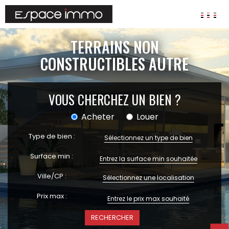
AGENCES
TERRAINS NON
ANNONCES
CONSTRUCTIBLES AUTRE
VIAGER
VOUS CHERCHEZ UN BIEN ?
IMMOBILIER D'ENTREPRISE
Locaux commerciaux
Acheter
Louer
Bureaux
Fonds de commerces
Type de bien :
Sélectionnez un type de bien
FAIRE GÉRER
Surface min :
Gestion locative
Ville/CP :
Sélectionnez une localisation
Garantie Loyers impayés
Assurances
Prix max :
SYNDIC