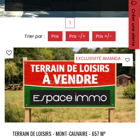
+ Plus de critères
CONTACT
Créer une alerte
RECRUTEMENT
1
SERVICES
Actualités
Trier par :
Prix
Prix -/+
Prix +/-
Partenaires
Le palmarès de l'entreprise
EXCLUSIVITÉ AMANDA
TERRAIN DE LOISIRS - MONT-CAUVAIRE - 657 M²