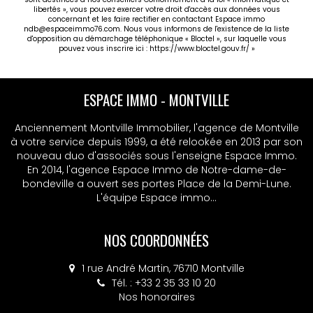
libertés », vous pouvez exercer votre droit d'accès aux données vous
concernant et les faire rectifier en contactant Espace immo
ndb@espaceimmo76.com. Nous vous informons de l'existence de la liste
d'opposition au démarchage téléphonique « Bloctel », sur laquelle vous
pouvez vous inscrire ici :
https://www.bloctel.gouv.fr/
»
ESPACE IMMO - MONTVILLE
Anciennement Montville Immobilier, l'agence de Montville
à votre service depuis 1999, a été relookée en 2013 par son
nouveau duo d'associés sous l'enseigne Espace Immo.
En 2014, l'agence Espace Immo de Notre-dame-de-
bondeville a ouvert ses portes Place de la Demi-Lune.
L'équipe Espace immo...
NOS COORDONNÉES
1 rue André Martin, 76710 Montville
Tél. : +33 2 35 33 10 20
Nos honoraires