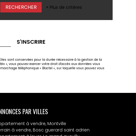
+ Plus de critères
S'INSCRIRE
lles sont conservées pour la durée nécessaire à la gestion de la
rtés », vous pouvez exercer votre droit d'accès aux données vous
marchage téléphonique « Bloctel », sur laquelle vous pouvez vous
NNONCES PAR VILLES
ppartement à vendre, Montville
errain à vendre, Bosc guerard saint adrien