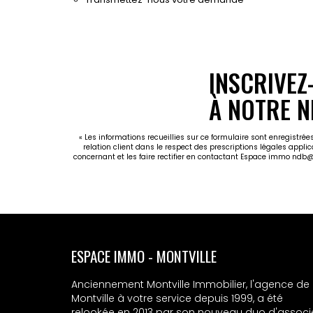
INSCRIVEZ
À NOTRE N
« Les informations recueillies sur ce formulaire sont enregistr
relation client dans le respect des prescriptions légales appli
concernant et les faire rectifier en contactant Espace immo ndb
ESPACE IMMO - MONTVILLE
Anciennement Montville Immobilier, l'agence de
Montville à votre service depuis 1999, a été
relookée en 2013 par son nouveau duo d'associ