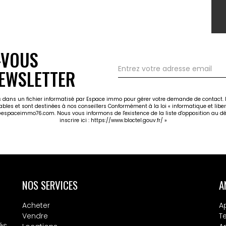
-VOUS
EWSLETTER
ées dans un fichier informatisé par Espace immo pour gérer votre demande de contact. E
cables et sont destinées à nos conseillers Conformément à la loi « informatique et libe
@espaceimmo76.com. Nous vous informons de l'existence de la liste d'opposition au dé
inscrire ici :
https://www.bloctel.gouv.fr/
»
NOS SERVICES
A
Acheter
A
Vendre
T
és