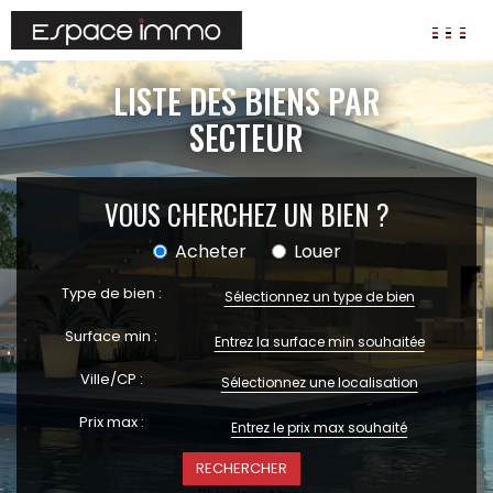
AGENCES
LISTE DES BIENS PAR
ANNONCES
SECTEUR
VIAGER
VOUS CHERCHEZ UN BIEN ?
IMMOBILIER D'ENTREPRISE
Locaux commerciaux
Acheter
Louer
Bureaux
Fonds de commerces
Type de bien :
Sélectionnez un type de bien
FAIRE GÉRER
Surface min :
Gestion locative
Ville/CP :
Sélectionnez une localisation
Garantie Loyers impayés
Assurances
Prix max :
SYNDIC