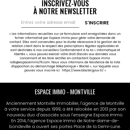
INSCRIVEZ-VOUS
À NOTRE NEWSLETTER
S'INSCRIRE
« Les informations recueillies sur ce formulaire sont enregistrées dans un
fichier informatisé par Espace immo pour gérer votre demande de
contact. Elles sont conservées pour la durée nécessaire à la gestion de la
relation client dans le respect des prescriptions légales applicables et
sont destinées à nos conseillers Conformément à la loi « informatique et
libertés », vous pouvez exercer votre droit d'accès aux données vous
concernant et les faire rectifier en contactant Espace immo
ndb@espaceimmo76.com. Nous vous informons de l'existence de la liste
d'opposition au démarchage téléphonique « Bloctel », sur laquelle vous
pouvez vous inscrire ici :
https://www.bloctel.gouv.fr/
»
ESPACE IMMO - MONTVILLE
Anciennement Montville Immobilier, l'agence de Montville
à votre service depuis 1999, a été relookée en 2013 par son
nouveau duo d'associés sous l'enseigne Espace Immo.
En 2014, l'agence Espace Immo de Notre-dame-de-
bondeville a ouvert ses portes Place de la Demi-Lune.