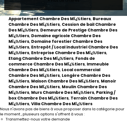
+ Plus de critères
CONTACT
RECRUTEMENT
Appartement Chambre Des Mï¿½tiers
,
Bureaux
SERVICES
Chambre Des Mï¿½tiers
,
Cession de bail Chambre
Des Mï¿½tiers
,
Demeure de Prestige Chambre Des
Actualités
Mï¿½tiers
,
Domaine agricole Chambre Des
Partenaires
Mï¿½tiers
,
Domaine forestier Chambre Des
Le palmarès de l'entreprise
Mï¿½tiers
,
Entrepôt / Local industriel Chambre Des
Mï¿½tiers
,
Entreprise Chambre Des Mï¿½tiers
,
Etang Chambre Des Mï¿½tiers
,
Fonds de
commerce Chambre Des Mï¿½tiers
,
Immeuble
Chambre Des Mï¿½tiers
,
Local commercial
Chambre Des Mï¿½tiers
,
Longère Chambre Des
Mï¿½tiers
,
Maison Chambre Des Mï¿½tiers
,
Manoir
Chambre Des Mï¿½tiers
,
Moulin Chambre Des
Mï¿½tiers
,
Murs Chambre Des Mï¿½tiers
,
Parking /
box Chambre Des Mï¿½tiers
,
Terrain Chambre Des
Mï¿½tiers
,
Villa Chambre Des Mï¿½tiers
Nous n'avons pas de biens à vous proposer dans la catégorie pour
le moment , plusieurs options s'offrent à vous :
Transmettez-nous votre demande