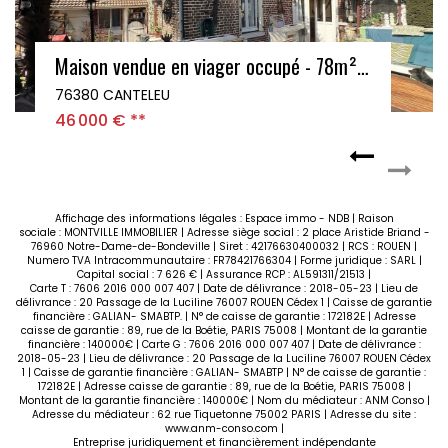
Maison vendue en viager occupé - 78m² - 2 chambres - 187m² de terrain - Bapeaume les Rouen
IMMEUBLE DE RAPPORT - DEJA LOUE - MALAUNAY CENTRE - JARDIN
76770 MALAUNAY
175 000 €
**
Affichage des informations légales : Espace immo - NDB | Raison
sociale : MONTVILLE IMMOBILIER | Adresse siège social : 2 place Aristide Briand -
76960 Notre-Dame-de-Bondeville | Siret : 42176630400032 | RCS : ROUEN |
Numero TVA Intracommunautaire : FR78421766304 | Forme juridique : SARL |
Capital social : 7 626 € | Assurance RCP : AL591311/21513 |
Carte T : 7606 2016 000 007 407 | Date de délivrance : 2018-05-23 | Lieu de
délivrance : 20 Passage de la Luciline 76007 ROUEN Cédex 1 | Caisse de garantie
financière : GALIAN- SMABTP. | N° de caisse de garantie : 172182E | Adresse
caisse de garantie : 89, rue de la Boétie, PARIS 75008 | Montant de la garantie
financière : 140000€ | Carte G : 7606 2016 000 007 407 | Date de délivrance :
2018-05-23 | Lieu de délivrance : 20 Passage de la Luciline 76007 ROUEN Cédex
1 | Caisse de garantie financière : GALIAN- SMABTP | N° de caisse de garantie :
172182E | Adresse caisse de garantie : 89, rue de la Boétie, PARIS 75008 |
Montant de la garantie financière : 140000€ | Nom du médiateur : ANM Conso |
Adresse du médiateur : 62 rue Tiquetonne 75002 PARIS | Adresse du site :
www.anm-conso.com
|
Entreprise juridiquement et financièrement indépendante