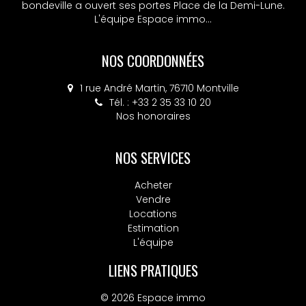
bondeville a ouvert ses portes Place de la Demi-Lune.
bondeville a ouvert ses portes Place de la Demi-Lune.
L'équipe Espace immo...
L'équipe Espace immo...
NOS COORDONNÉES
NOS COORDONNÉES
4 place Colbert, 76130 Mont-Saint-Aignan
1 rue André Martin, 76710 Montville
Tél. : +33 2 35 33 10 20
Tél. : +33 2 32 10 52 14
Nos honoraires
Nos honoraires
NOS SERVICES
Acheter
Vendre
Locations
Estimation
L'équipe
LIENS PRATIQUES
© 2026 Espace immo