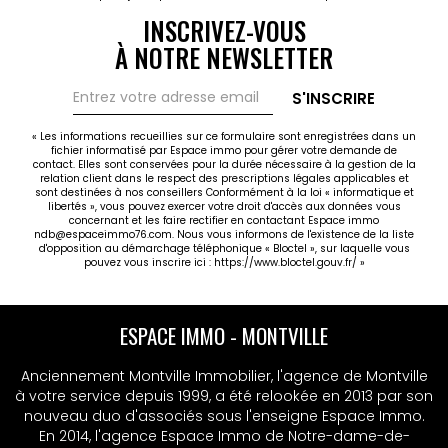
INSCRIVEZ-VOUS
À NOTRE NEWSLETTER
S'INSCRIRE
« Les informations recueillies sur ce formulaire sont enregistrées dans un
fichier informatisé par Espace immo pour gérer votre demande de
contact. Elles sont conservées pour la durée nécessaire à la gestion de la
relation client dans le respect des prescriptions légales applicables et
sont destinées à nos conseillers Conformément à la loi « informatique et
libertés », vous pouvez exercer votre droit d'accès aux données vous
concernant et les faire rectifier en contactant Espace immo
ndb@espaceimmo76.com. Nous vous informons de l'existence de la liste
d'opposition au démarchage téléphonique « Bloctel », sur laquelle vous
pouvez vous inscrire ici :
https://www.bloctel.gouv.fr/
»
ESPACE IMMO - MONTVILLE
ESPACE IMMO - MSA
Anciennement Montville Immobilier, l'agence de Montville
Anciennement Montville Immobilier, l'agence de Montville
à votre service depuis 1999, a été relookée en 2013 par son
à votre service depuis 1999, a été relookée en 2013 par son
nouveau duo d'associés sous l'enseigne Espace Immo.
nouveau duo d'associés sous l'enseigne Espace Immo.
En 2014, l'agence Espace Immo de Notre-dame-de-
En 2014, l'agence Espace Immo de Notre-dame-de-