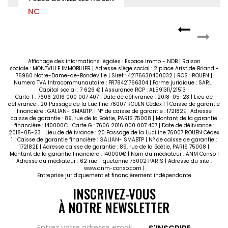
NC
Affichage des informations légales : Espace immo - NDB | Raison
sociale : MONTVILLE IMMOBILIER | Adresse siège social : 2 place Aristide Briand -
76960 Notre-Dame-de-Bondeville | Siret : 42176630400032 | RCS : ROUEN |
Numero TVA Intracommunautaire : FR78421766304 | Forme juridique : SARL |
Capital social : 7 626 € | Assurance RCP : AL591311/21513 |
Carte T : 7606 2016 000 007 407 | Date de délivrance : 2018-05-23 | Lieu de
délivrance : 20 Passage de la Luciline 76007 ROUEN Cédex 1 | Caisse de garantie
financière : GALIAN- SMABTP. | N° de caisse de garantie : 172182E | Adresse
caisse de garantie : 89, rue de la Boétie, PARIS 75008 | Montant de la garantie
financière : 140000€ | Carte G : 7606 2016 000 007 407 | Date de délivrance :
2018-05-23 | Lieu de délivrance : 20 Passage de la Luciline 76007 ROUEN Cédex
1 | Caisse de garantie financière : GALIAN- SMABTP | N° de caisse de garantie :
172182E | Adresse caisse de garantie : 89, rue de la Boétie, PARIS 75008 |
Montant de la garantie financière : 140000€ | Nom du médiateur : ANM Conso |
Adresse du médiateur : 62 rue Tiquetonne 75002 PARIS | Adresse du site :
www.anm-conso.com
|
Entreprise juridiquement et financièrement indépendante
INSCRIVEZ-VOUS
À NOTRE NEWSLETTER