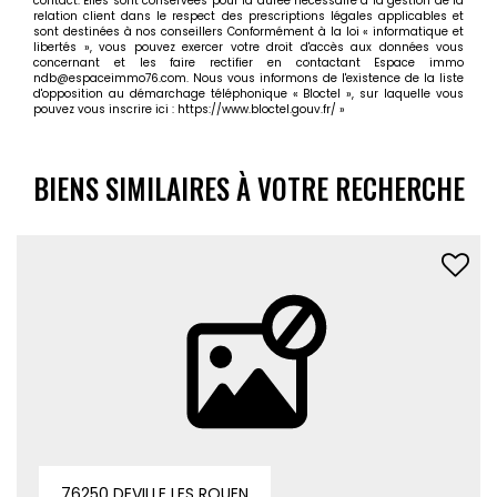
contact. Elles sont conservées pour la durée nécessaire à la gestion de la
relation client dans le respect des prescriptions légales applicables et
sont destinées à nos conseillers Conformément à la loi « informatique et
libertés », vous pouvez exercer votre droit d'accès aux données vous
concernant et les faire rectifier en contactant Espace immo
ndb@espaceimmo76.com. Nous vous informons de l'existence de la liste
d'opposition au démarchage téléphonique « Bloctel », sur laquelle vous
pouvez vous inscrire ici :
https://www.bloctel.gouv.fr/
»
BIENS SIMILAIRES À VOTRE RECHERCHE
76250 DEVILLE LES ROUEN