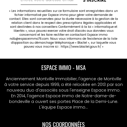
S'INSCRIRE
« Les informations recueillies sur ce formulaire sont enregistrées dans un
fichier informatisé par Espace immo pour gérer votre demande de
contact. Elles sont conservées pour la durée nécessaire à la gestion de la
relation client dans le respect des prescriptions légales applicables et
sont destinées à nos conseillers Conformément à la loi « informatique et
libertés », vous pouvez exercer votre droit d'accès aux données vous
concernant et les faire rectifier en contactant Espace immo
ndb@espaceimmo76.com. Nous vous informons de l'existence de la liste
d'opposition au démarchage téléphonique « Bloctel », sur laquelle vous
pouvez vous inscrire ici :
https://www.bloctel.gouv.fr/
»
ESPACE IMMO - MSA
Anciennement Montville Immobilier, l'agence de Montville
à votre service depuis 1999, a été relookée en 2013 par son
nouveau duo d'associés sous l'enseigne Espace Immo.
En 2014, l'agence Espace Immo de Notre-dame-de-
bondeville a ouvert ses portes Place de la Demi-Lune.
L'équipe Espace immo...
NOS COORDONNÉES