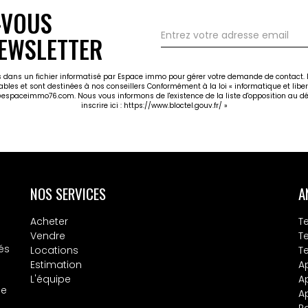
-VOUS
EWSLETTER
ées dans un fichier informatisé par Espace immo pour gérer votre demande de contact. E
cables et sont destinées à nos conseillers Conformément à la loi « informatique et libe
@espaceimmo76.com. Nous vous informons de l'existence de la liste d'opposition au dé
inscrire ici :
https://www.bloctel.gouv.fr/
»
NOS SERVICES
A
Acheter
Te
Vendre
T
és
Locations
T
Estimation
A
L'équipe
A
pe
A