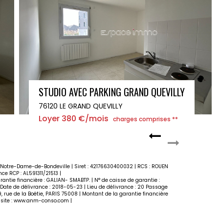
STUDIO AVEC PARKING GRAND QUEVILLY
76120 LE GRAND QUEVILLY
Loyer 400 €/mois
charges comprises **
60 Notre-Dame-de-Bondeville | Siret : 42176630400032 | RCS : ROUEN
e RCP : AL591311/21513 |
rantie financière : GALIAN- SMABTP. | N° de caisse de garantie :
| Date de délivrance : 2018-05-23 | Lieu de délivrance : 20 Passage
, rue de la Boétie, PARIS 75008 | Montant de la garantie financière
site :
www.anm-conso.com
|