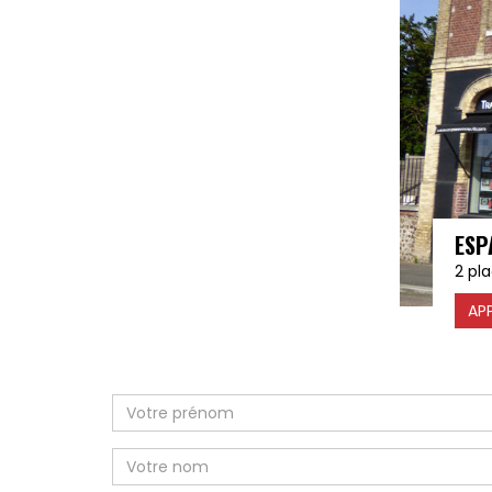
ESP
2 pl
AP