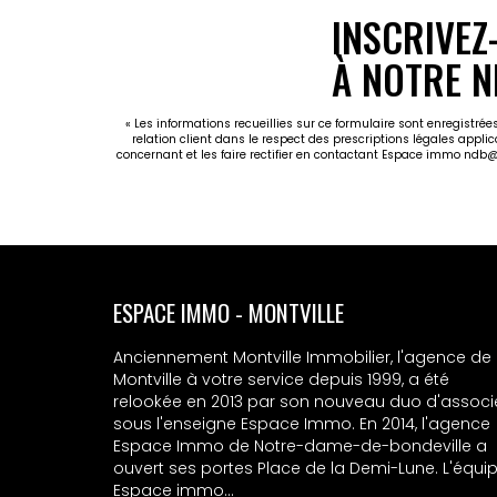
INSCRIVEZ
À NOTRE N
« Les informations recueillies sur ce formulaire sont enregistr
relation client dans le respect des prescriptions légales appli
concernant et les faire rectifier en contactant Espace immo ndb
ESPACE IMMO - MSA
Anciennement Montville Immobilier, l'agence de
Montville à votre service depuis 1999, a été
relookée en 2013 par son nouveau duo d'associ
sous l'enseigne Espace Immo. En 2014, l'agence
Espace Immo de Notre-dame-de-bondeville a
ouvert ses portes Place de la Demi-Lune. L'équi
Espace immo...