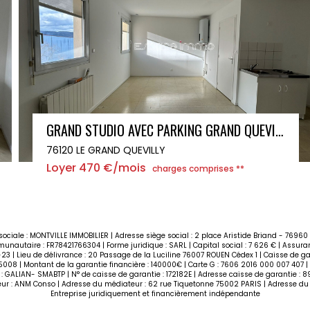
STUDIO AVEC PARKING GRAND QUEVILLY
76120 LE GRAND QUEVILLY
Loyer 380 €/mois
charges comprises **
ociale : MONTVILLE IMMOBILIER | Adresse siège social : 2 place Aristide Briand - 769
nautaire : FR78421766304 | Forme juridique : SARL | Capital social : 7 626 € | Assuranc
23 | Lieu de délivrance : 20 Passage de la Luciline 76007 ROUEN Cédex 1 | Caisse de ga
 75008 | Montant de la garantie financière : 140000€ | Carte G : 7606 2016 000 007 407 
 : GALIAN- SMABTP | N° de caisse de garantie : 172182E | Adresse caisse de garantie : 89
r : ANM Conso | Adresse du médiateur : 62 rue Tiquetonne 75002 PARIS | Adresse du 
Entreprise juridiquement et financièrement indépendante