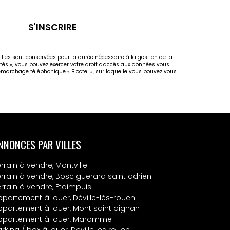
S'INSCRIRE
lles sont conservées pour la durée nécessaire à la gestion de la
rtés », vous pouvez exercer votre droit d'accès aux données vous
marchage téléphonique « Bloctel », sur laquelle vous pouvez vous
NNONCES PAR VILLES
rrain à vendre, Montville
errain à vendre, Bosc guerard saint adrien
errain à vendre, Etaimpuis
ppartement à louer, Déville-lès-rouen
ppartement à louer, Mont saint aignan
ppartement à louer, Maromme