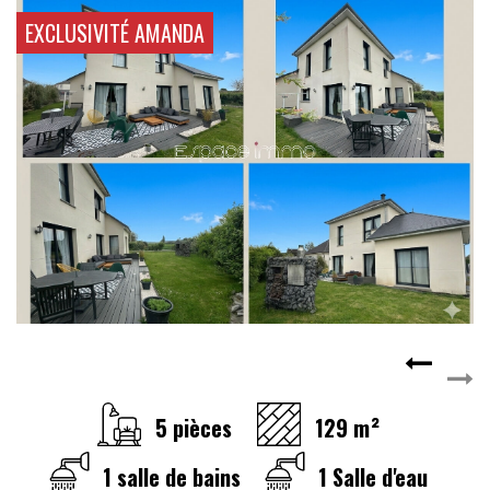
CONTACT
EXCLUSIVITÉ AMANDA
RECRUTEMENT
SERVICES
Actualités
Partenaires
Le palmarès de l'entreprise
5 pièces
129 m²
1 salle de bains
1 Salle d'eau