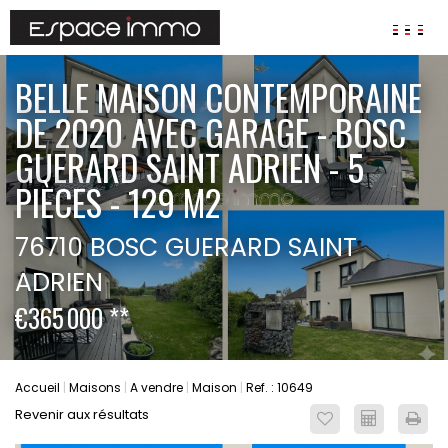
AGENCES
BELLE MAISON CONTEMPORAINE
ANNONCES
DE 2020 AVEC GARAGE - BOSC
VIAGER
GUERARD SAINT ADRIEN - 5
PIÈCES - 129 M2
IMMOBILIER D'ENTREPRISE
Locaux commerciaux
Bureaux
76710 BOSC GUERARD SAINT
Fonds de commerces
ADRIEN
FAIRE GÉRER
€365 000
**
Gestion locative
Garantie Loyers impayés
Assurances
Accueil
Maisons
A vendre
Maison
Ref. : 10649
Revenir aux résultats
SYNDIC