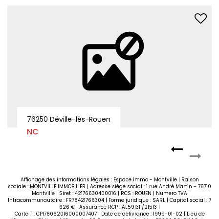
APPARTEMENT MEUBLÉ - 1 CHAMBRE EN COLOCATION
76130 MONT SAINT AIGNAN
Loyer 390 €/mois
charges comprises **
Affichage des informations légales : Espace immo - Montville | Raison
sociale : MONTVILLE IMMOBILIER | Adresse siège social : 1 rue André Martin - 76710
Montville | Siret : 42176630400016 | RCS : ROUEN | Numero TVA
Intracommunautaire : FR78421766304 | Forme juridique : SARL | Capital social : 7
626 € | Assurance RCP : AL591311/21513 |
Carte T : CPI76062016000007407 | Date de délivrance : 1999-01-02 | Lieu de