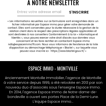
À NOTRE NEWSLETTER
S'INSCRIRE
« Les informations recueillies sur ce formulaire sont enregistrées dans un
fichier informatisé par Espace immo pour gérer votre demande de
contact. Elles sont conservées pour la durée nécessaire à la gestion de la
relation client dans le respect des prescriptions légales applicables et
sont destinées à nos conseillers Conformément à la loi « informatique et
libertés », vous pouvez exercer votre droit d'accès aux données vous
concernant et les faire rectifier en contactant Espace immo
ndb@espaceimmo76.com. Nous vous informons de l'existence de la liste
d'opposition au démarchage téléphonique « Bloctel », sur laquelle vous
pouvez vous inscrire ici :
https://www.bloctel.gouv.fr/
»
ESPACE IMMO - MSA
Anciennement Montville Immobilier, l'agence de Montville
à votre service depuis 1999, a été relookée en 2013 par son
nouveau duo d'associés sous l'enseigne Espace Immo.
En 2014, l'agence Espace Immo de Notre-dame-de-
bondeville a ouvert ses portes Place de la Demi-Lune.
L'équipe Espace immo...