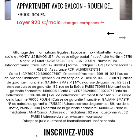
APPARTEMENT NOTRE-DAME-DE-BONDEVILLE 2 PIÈCES 51,35 M² - 1 CHAMBRE
76960 NOTRE DAME DE BONDEVILLE
Loyer 615 €/mois
charges comprises **
Affichage des informations légales : Espace immo - Montville | Raison
sociale : MONTVILLE IMMOBILIER | Adresse siège social : 1 rue André Martin - 76710
Montville | Siret : 42176630400016 | RCS : ROUEN | Numero TVA
Intracommunautaire : FR78421766304 | Forme juridique : SARL | Capital social : 7
626 € | Assurance RCP : AL591311/21513 |
Carte T : CPI76062016000007407 | Date de délivrance : 1999-01-02 | Lieu de
délivrance : Bâtiment l'Opensèn 20 Passage de la Luciline 76000 ROUEN | Caisse
de garantie financière : GALIAN- SMABTP. | N° de caisse de garantie : 172182E |
Adresse caisse de garantie : 89, rue de la Boétie, PARIS 75008 | Montant de la
garantie financière : 140000€ | Carte G : CPI76062016000007407 | Date de
délivrance : 0000-00-00 | Lieu de délivrance : Bâtiment l'Opensèn 20 Passage
de la Luciline 76000 ROUEN | Caisse de garantie financière : GALIAN- SMABTP |
N° de caisse de garantie : 172182E | Adresse caisse de garantie : 89, rue de la
Boétie, PARIS 75008 | Montant de la garantie financière : 140000€ | Nom du
médiateur : ANM Conso | Adresse du médiateur : 62 rue Tiquetonne 75002
PARIS | Adresse du site :
www.anm-conso.com
|
Entreprise juridiquement et financièrement indépendante
INSCRIVEZ-VOUS