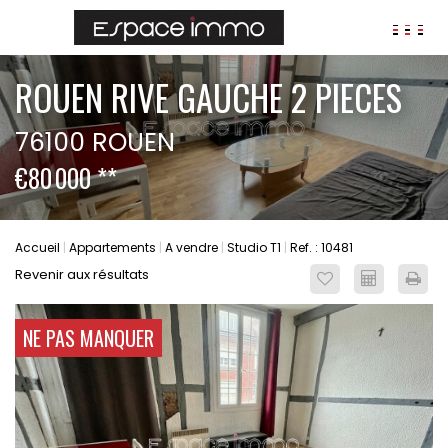
AGENCES
ROUEN RIVE GAUCHE 2 PIECES
ANNONCES
76100 ROUEN
VIAGER
€80 000
**
IMMOBILIER D'ENTREPRISE
Locaux commerciaux
Bureaux
Accueil
Appartements
A vendre
Studio T1
Ref. : 10481
Fonds de commerces
Revenir aux résultats
FAIRE GÉRER
Gestion locative
NE PAS MANQUER
Garantie Loyers impayés
Assurances
SYNDIC