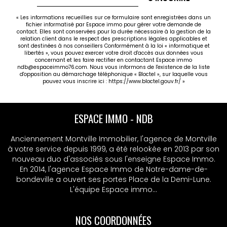
« Les informations recueillies sur ce formulaire sont enregistrées dans un
fichier informatisé par Espace immo pour gérer votre demande de
contact. Elles sont conservées pour la durée nécessaire à la gestion de la
relation client dans le respect des prescriptions légales applicables et
sont destinées à nos conseillers Conformément à la loi « informatique et
libertés », vous pouvez exercer votre droit d'accès aux données vous
concernant et les faire rectifier en contactant Espace immo
ndb@espaceimmo76.com. Nous vous informons de l'existence de la liste
d'opposition au démarchage téléphonique « Bloctel », sur laquelle vous
pouvez vous inscrire ici :
https://www.bloctel.gouv.fr/
»
ESPACE IMMO - NDB
Anciennement Montville Immobilier, l'agence de Montville
à votre service depuis 1999, a été relookée en 2013 par son
nouveau duo d'associés sous l'enseigne Espace Immo.
En 2014, l'agence Espace Immo de Notre-dame-de-
bondeville a ouvert ses portes Place de la Demi-Lune.
L'équipe Espace immo...
NOS COORDONNÉES