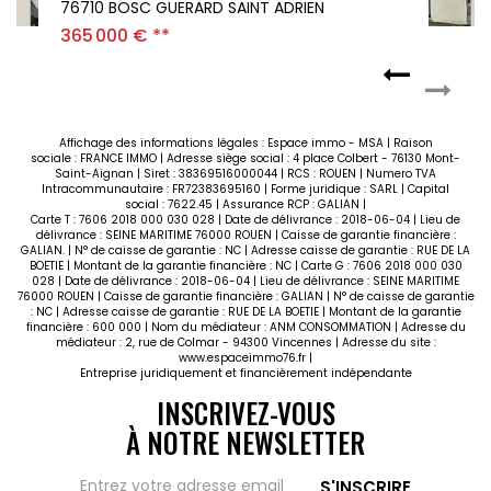
76710 BOSC GUERARD SAINT ADRIEN
365 000 €
**
Affichage des informations légales : Espace immo - MSA | Raison
sociale : FRANCE IMMO | Adresse siège social : 4 place Colbert - 76130 Mont-
Saint-Aignan | Siret : 38369516000044 | RCS : ROUEN | Numero TVA
Intracommunautaire : FR72383695160 | Forme juridique : SARL | Capital
social : 7622.45 | Assurance RCP : GALIAN |
Carte T : 7606 2018 000 030 028 | Date de délivrance : 2018-06-04 | Lieu de
délivrance : SEINE MARITIME 76000 ROUEN | Caisse de garantie financière :
GALIAN. | N° de caisse de garantie : NC | Adresse caisse de garantie : RUE DE LA
BOETIE | Montant de la garantie financière : NC | Carte G : 7606 2018 000 030
028 | Date de délivrance : 2018-06-04 | Lieu de délivrance : SEINE MARITIME
76000 ROUEN | Caisse de garantie financière : GALIAN | N° de caisse de garantie
: NC | Adresse caisse de garantie : RUE DE LA BOETIE | Montant de la garantie
financière : 600 000 | Nom du médiateur : ANM CONSOMMATION | Adresse du
médiateur : 2, rue de Colmar - 94300 Vincennes | Adresse du site :
www.espaceimmo76.fr
|
Entreprise juridiquement et financièrement indépendante
INSCRIVEZ-VOUS
À NOTRE NEWSLETTER
S'INSCRIRE