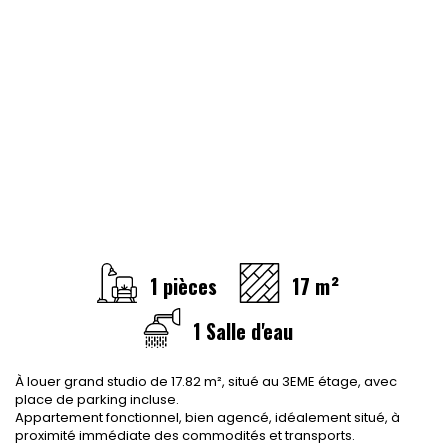
CONTACT
RECRUTEMENT
SERVICES
Actualités
Partenaires
Le palmarès de l'entreprise
1 pièces
17 m²
1 Salle d'eau
À louer grand studio de 17.82 m², situé au 3EME étage, avec
place de parking incluse.
Appartement fonctionnel, bien agencé, idéalement situé, à
proximité immédiate des commodités et transports.