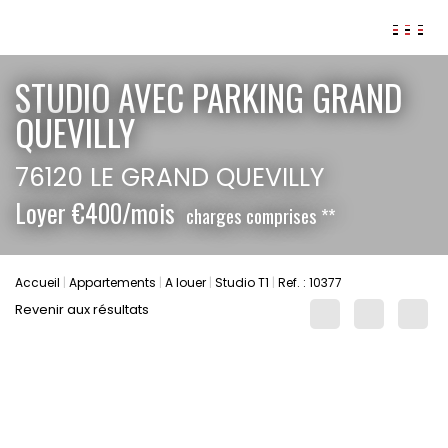
AGENCES
STUDIO AVEC PARKING GRAND
ANNONCES
QUEVILLY
VIAGER
76120 LE GRAND QUEVILLY
IMMOBILIER D'ENTREPRISE
Loyer €400/mois
charges comprises **
Locaux commerciaux
Bureaux
Fonds de commerces
Accueil
Appartements
A louer
Studio T1
Ref. : 10377
FAIRE GÉRER
Revenir aux résultats
Gestion locative
Garantie Loyers impayés
Assurances
SYNDIC