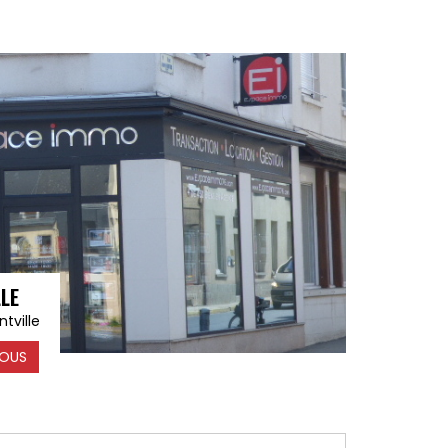
LLE
tville
OUS