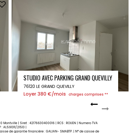
F2 ROUEN SECTEUR GARE - TERRASSE - CAVE
76000 ROUEN
Loyer 665 €/mois
charges comprises **
10 Montville | Siret : 42176630400016 | RCS : ROUEN | Numero TVA
: AL591311/21513 |
aisse de garantie financière : GALIAN- SMABTP. | N° de caisse de