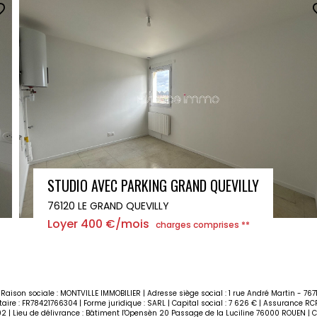
STUDIO AVEC PARKING GRAND QUEVILLY
76120 LE GRAND QUEVILLY
Loyer 380 €/mois
charges comprises **
Raison sociale : MONTVILLE IMMOBILIER | Adresse siège social : 1 rue André Martin - 767
e : FR78421766304 | Forme juridique : SARL | Capital social : 7 626 € | Assurance RCP 
2 | Lieu de délivrance : Bâtiment l'Opensèn 20 Passage de la Luciline 76000 ROUEN | C