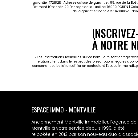
garantie : 172182E | Adresse caisse de garantie : 89, rue de la Bo
Bâtiment l'Opensèn 20 Passage de la Luciline 76000 ROUEN | Caisse
de la garantie financière : 140000€ | N
INSCRIVEZ
À NOTRE N
« Les informations recueillies sur ce formulaire sont enregistr
relation client dans le respect des prescriptions légales appli
concernant et les faire rectifier en contactant Espace immo ndb
ESPACE IMMO - MSA
Anciennement Montville Immobilier, l'agence de
Montville à votre service depuis 1999, a été
relookée en 2013 par son nouveau duo d'associ