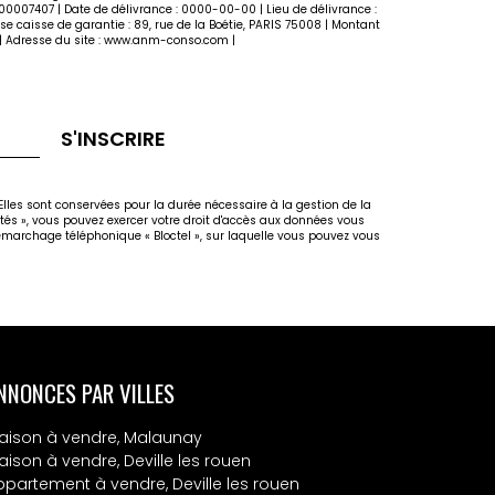
6000007407 | Date de délivrance : 0000-00-00 | Lieu de délivrance :
e caisse de garantie : 89, rue de la Boétie, PARIS 75008 | Montant
 Adresse du site :
www.anm-conso.com
|
S'INSCRIRE
lles sont conservées pour la durée nécessaire à la gestion de la
rtés », vous pouvez exercer votre droit d'accès aux données vous
marchage téléphonique « Bloctel », sur laquelle vous pouvez vous
NNONCES PAR VILLES
aison à vendre, Malaunay
aison à vendre, Deville les rouen
ppartement à vendre, Deville les rouen