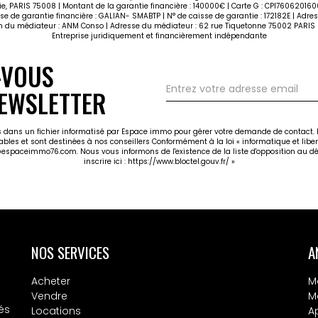
étie, PARIS 75008 | Montant de la garantie financière : 140000€ | Carte G : CPI7606201
 de garantie financière : GALIAN- SMABTP | N° de caisse de garantie : 172182E | Adress
om du médiateur : ANM Conso | Adresse du médiateur : 62 rue Tiquetonne 75002 PARIS |
Entreprise juridiquement et financièrement indépendante
-VOUS
EWSLETTER
ées dans un fichier informatisé par Espace immo pour gérer votre demande de contact. E
cables et sont destinées à nos conseillers Conformément à la loi « informatique et libe
@espaceimmo76.com. Nous vous informons de l'existence de la liste d'opposition au dé
inscrire ici :
https://www.bloctel.gouv.fr/
»
NOS SERVICES
A
Acheter
M
Vendre
M
és
Locations
A