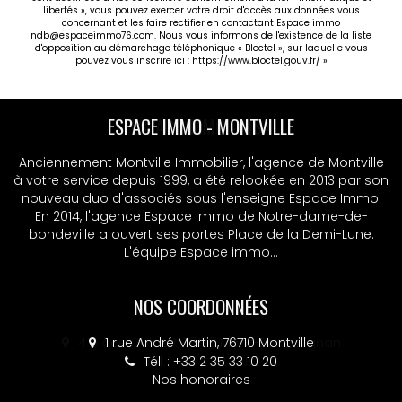
libertés », vous pouvez exercer votre droit d'accès aux données vous
concernant et les faire rectifier en contactant Espace immo
ndb@espaceimmo76.com. Nous vous informons de l'existence de la liste
d'opposition au démarchage téléphonique « Bloctel », sur laquelle vous
pouvez vous inscrire ici :
https://www.bloctel.gouv.fr/
»
ESPACE IMMO - MSA
Anciennement Montville Immobilier, l'agence de Montville
à votre service depuis 1999, a été relookée en 2013 par son
nouveau duo d'associés sous l'enseigne Espace Immo.
En 2014, l'agence Espace Immo de Notre-dame-de-
bondeville a ouvert ses portes Place de la Demi-Lune.
L'équipe Espace immo...
NOS COORDONNÉES
4 place Colbert, 76130 Mont-Saint-Aignan
Tél. : +33 2 32 10 52 14
Nos honoraires