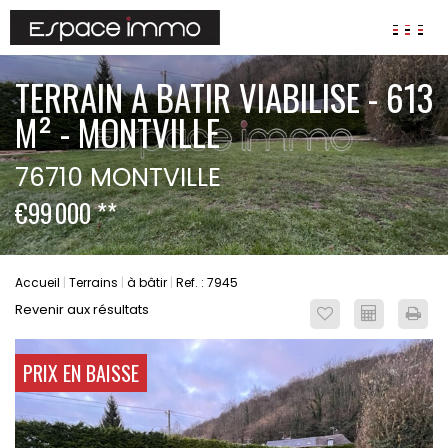
AGENCES
TERRAIN A BATIR VIABILISE - 613
ANNONCES
M² - MONTVILLE
VIAGER
76710 MONTVILLE
IMMOBILIER D'ENTREPRISE
€99 000
**
Locaux commerciaux
Bureaux
Fonds de commerces
Accueil
Terrains
à bâtir
Ref. : 7945
FAIRE GÉRER
Revenir aux résultats
Gestion locative
Garantie Loyers impayés
PRIX EN BAISSE
Assurances
SYNDIC