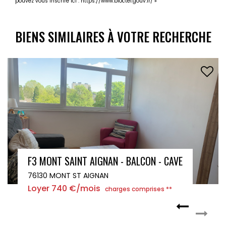
pouvez vous inscrire ici :
https://www.bloctel.gouv.fr/
»
BIENS SIMILAIRES À VOTRE RECHERCHE
STUDIO MEUBLE RUE CHASSELIEVRE ROUEN
76000 ROUEN
Loyer 480 €/mois
charges comprises **