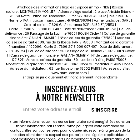
Affichage des informations légales : Espace immo - NDB | Raison
sociale : MONTVILLE IMMOBILIER | Adresse siège social : 2 place Aristide Briand -
76960 Notre-Dame-de-Bondeville | Siret : 42176630400032 | RCS : ROUEN |
Numero TVA Intracommunautaire : FR78421766304 | Forme juridique : SARL |
Capital social : 7 626 € | Assurance RCP : AL591311/21513 |
Carte T : 7606 2016 000 007 407 | Date de délivrance : 2018-05-23 | Lieu de
délivrance : 20 Passage de la Luciline 76007 ROUEN Cédex 1 | Caisse de garantie
financière : GALIAN- SMABTP. | N° de caisse de garantie : 172182E | Adresse
caisse de garantie : 89, rue de la Boétie, PARIS 75008 | Montant de la garantie
financière : 140000€ | Carte G : 7606 2016 000 007 407 | Date de délivrance :
2018-05-23 | Lieu de délivrance : 20 Passage de la Luciline 76007 ROUEN Cédex
1 | Caisse de garantie financière : GALIAN- SMABTP | N° de caisse de garantie :
172182E | Adresse caisse de garantie : 89, rue de la Boétie, PARIS 75008 |
Montant de la garantie financière : 140000€ | Nom du médiateur : ANM Conso |
Adresse du médiateur : 62 rue Tiquetonne 75002 PARIS | Adresse du site :
www.anm-conso.com
|
Entreprise juridiquement et financièrement indépendante
INSCRIVEZ-VOUS
À NOTRE NEWSLETTER
S'INSCRIRE
« Les informations recueillies sur ce formulaire sont enregistrées dans un
fichier informatisé par Espace immo pour gérer votre demande de
contact. Elles sont conservées pour la durée nécessaire à la gestion de la
relation client dans le respect des prescriptions légales applicables et
sont destinées à nos conseillers Conformément à la loi « informatique et