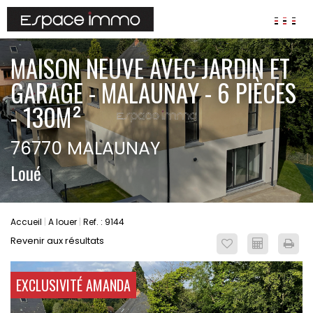
AGENCES
MAISON NEUVE AVEC JARDIN ET
ANNONCES
GARAGE - MALAUNAY - 6 PIÈCES
VIAGER
- 130M²
IMMOBILIER D'ENTREPRISE
76770 MALAUNAY
Locaux commerciaux
Loué
Bureaux
Fonds de commerces
FAIRE GÉRER
Accueil
A louer
Ref. : 9144
Gestion locative
Revenir aux résultats
Garantie Loyers impayés
Assurances
EXCLUSIVITÉ AMANDA
SYNDIC