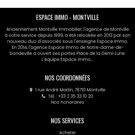
ESPACE IMMO - MONTVILLE
ESPACE IMMO - MSA
Anciennement Montville Immobilier, l'agence de Montville
Anciennement Montville Immobilier, l'agence de Montville
à votre service depuis 1999, a été relookée en 2013 par son
à votre service depuis 1999, a été relookée en 2013 par son
nouveau duo d'associés sous l'enseigne Espace Immo.
nouveau duo d'associés sous l'enseigne Espace Immo.
En 2014, l'agence Espace Immo de Notre-dame-de-
En 2014, l'agence Espace Immo de Notre-dame-de-
bondeville a ouvert ses portes Place de la Demi-Lune.
bondeville a ouvert ses portes Place de la Demi-Lune.
L'équipe Espace immo...
L'équipe Espace immo...
NOS COORDONNÉES
NOS COORDONNÉES
4 place Colbert, 76130 Mont-Saint-Aignan
1 rue André Martin, 76710 Montville
Tél. : +33 2 35 33 10 20
Tél. : +33 2 32 10 52 14
Nos honoraires
Nos honoraires
NOS SERVICES
Acheter