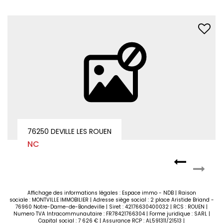
BELLES PRESTATIONS
BUREAU NEUF AVEC ASCENSEUR - MONT SAINT AIGNAN - 36.31 m²
76130 MONT SAINT AIGNAN
Loyer 937 €/mois
charges comprises **
Affichage des informations légales : Espace immo - NDB | Raison
sociale : MONTVILLE IMMOBILIER | Adresse siège social : 2 place Aristide Briand -
76960 Notre-Dame-de-Bondeville | Siret : 42176630400032 | RCS : ROUEN |
Numero TVA Intracommunautaire : FR78421766304 | Forme juridique : SARL |
Capital social : 7 626 € | Assurance RCP : AL591311/21513 |