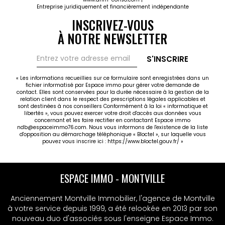
Entreprise juridiquement et financièrement indépendante
INSCRIVEZ-VOUS
À NOTRE NEWSLETTER
S'INSCRIRE
« Les informations recueillies sur ce formulaire sont enregistrées dans un
fichier informatisé par Espace immo pour gérer votre demande de
contact. Elles sont conservées pour la durée nécessaire à la gestion de la
relation client dans le respect des prescriptions légales applicables et
sont destinées à nos conseillers Conformément à la loi « informatique et
libertés », vous pouvez exercer votre droit d'accès aux données vous
concernant et les faire rectifier en contactant Espace immo
ndb@espaceimmo76.com. Nous vous informons de l'existence de la liste
d'opposition au démarchage téléphonique « Bloctel », sur laquelle vous
pouvez vous inscrire ici :
https://www.bloctel.gouv.fr/
»
ESPACE IMMO - MONTVILLE
Anciennement Montville Immobilier, l'agence de Montville
à votre service depuis 1999, a été relookée en 2013 par son
nouveau duo d'associés sous l'enseigne Espace Immo.