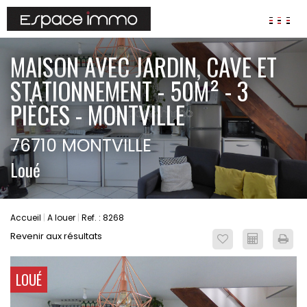
AGENCES
MAISON AVEC JARDIN, CAVE ET
ANNONCES
STATIONNEMENT - 50M² - 3
VIAGER
PIÈCES - MONTVILLE
IMMOBILIER D'ENTREPRISE
76710 MONTVILLE
Locaux commerciaux
Loué
Bureaux
Fonds de commerces
FAIRE GÉRER
Accueil
A louer
Ref. : 8268
Gestion locative
Revenir aux résultats
Garantie Loyers impayés
Assurances
LOUÉ
SYNDIC