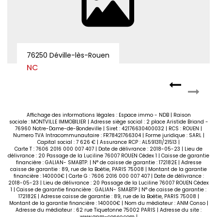
76250 Déville-lès-Rouen
NC
Affichage des informations légales : Espace immo - NDB | Raison
sociale : MONTVILLE IMMOBILIER | Adresse siège social : 2 place Aristide Briand -
76960 Notre-Dame-de-Bondeville | Siret : 42176630400032 | RCS : ROUEN |
Numero TVA Intracommunautaire : FR78421766304 | Forme juridique : SARL |
Capital social : 7 626 € | Assurance RCP : AL591311/21513 |
Carte T : 7606 2016 000 007 407 | Date de délivrance : 2018-05-23 | Lieu de
délivrance : 20 Passage de la Luciline 76007 ROUEN Cédex 1 | Caisse de garantie
financière : GALIAN- SMABTP. | N° de caisse de garantie : 172182E | Adresse
caisse de garantie : 89, rue de la Boétie, PARIS 75008 | Montant de la garantie
financière : 140000€ | Carte G : 7606 2016 000 007 407 | Date de délivrance :
2018-05-23 | Lieu de délivrance : 20 Passage de la Luciline 76007 ROUEN Cédex
1 | Caisse de garantie financière : GALIAN- SMABTP | N° de caisse de garantie :
172182E | Adresse caisse de garantie : 89, rue de la Boétie, PARIS 75008 |
Montant de la garantie financière : 140000€ | Nom du médiateur : ANM Conso |
Adresse du médiateur : 62 rue Tiquetonne 75002 PARIS | Adresse du site :
www.anm-conso.com
|