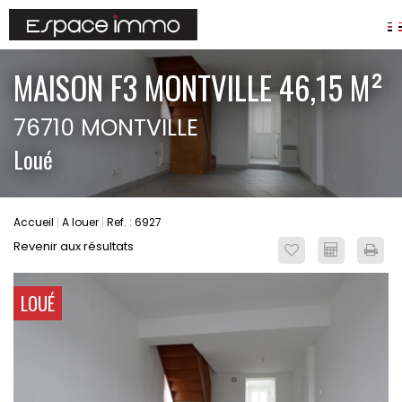
AGENCES
MAISON F3 MONTVILLE 46,15 M²
ANNONCES
76710 MONTVILLE
VIAGER
Loué
IMMOBILIER D'ENTREPRISE
Locaux commerciaux
Bureaux
Accueil
A louer
Ref. : 6927
Fonds de commerces
Revenir aux résultats
FAIRE GÉRER
Gestion locative
LOUÉ
Garantie Loyers impayés
Assurances
SYNDIC