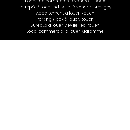
Fonds de commerce à vendre, Dieppe
Entrepôt / Local industriel à vendre, Gravigny
Appartement à louer, Rouen
Parking / box à louer, Rouen
Bureaux à louer, Déville-lès-rouen
Local commercial à louer, Maromme