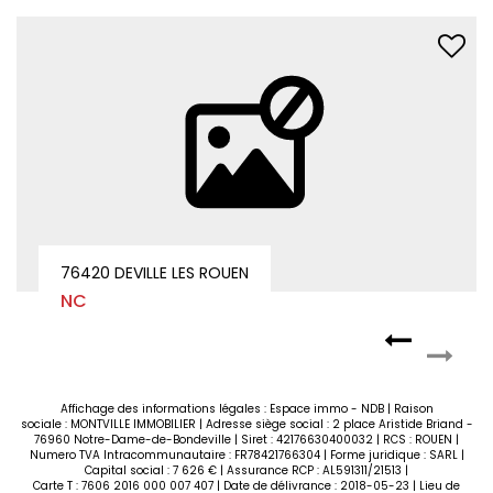
76380 CANTELEU
NC
Affichage des informations légales : Espace immo - NDB | Raison
sociale : MONTVILLE IMMOBILIER | Adresse siège social : 2 place Aristide Briand -
76960 Notre-Dame-de-Bondeville | Siret : 42176630400032 | RCS : ROUEN |
Numero TVA Intracommunautaire : FR78421766304 | Forme juridique : SARL |
Capital social : 7 626 € | Assurance RCP : AL591311/21513 |
Carte T : 7606 2016 000 007 407 | Date de délivrance : 2018-05-23 | Lieu de