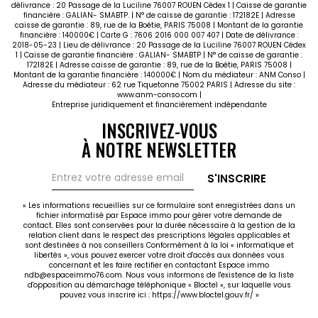
délivrance : 20 Passage de la Luciline 76007 ROUEN Cédex 1 | Caisse de garantie
financière : GALIAN- SMABTP. | N° de caisse de garantie : 172182E | Adresse
caisse de garantie : 89, rue de la Boétie, PARIS 75008 | Montant de la garantie
financière : 140000€ | Carte G : 7606 2016 000 007 407 | Date de délivrance :
2018-05-23 | Lieu de délivrance : 20 Passage de la Luciline 76007 ROUEN Cédex
1 | Caisse de garantie financière : GALIAN- SMABTP | N° de caisse de garantie :
172182E | Adresse caisse de garantie : 89, rue de la Boétie, PARIS 75008 |
Montant de la garantie financière : 140000€ | Nom du médiateur : ANM Conso |
Adresse du médiateur : 62 rue Tiquetonne 75002 PARIS | Adresse du site :
www.anm-conso.com
|
Entreprise juridiquement et financièrement indépendante
INSCRIVEZ-VOUS
À NOTRE NEWSLETTER
S'INSCRIRE
« Les informations recueillies sur ce formulaire sont enregistrées dans un
fichier informatisé par Espace immo pour gérer votre demande de
contact. Elles sont conservées pour la durée nécessaire à la gestion de la
relation client dans le respect des prescriptions légales applicables et
sont destinées à nos conseillers Conformément à la loi « informatique et
libertés », vous pouvez exercer votre droit d'accès aux données vous
concernant et les faire rectifier en contactant Espace immo
ndb@espaceimmo76.com. Nous vous informons de l'existence de la liste
d'opposition au démarchage téléphonique « Bloctel », sur laquelle vous
pouvez vous inscrire ici :
https://www.bloctel.gouv.fr/
»