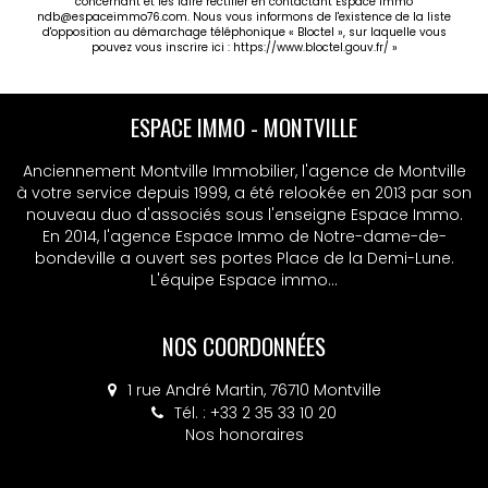
concernant et les faire rectifier en contactant Espace immo
ndb@espaceimmo76.com. Nous vous informons de l'existence de la liste
d'opposition au démarchage téléphonique « Bloctel », sur laquelle vous
pouvez vous inscrire ici :
https://www.bloctel.gouv.fr/
»
ESPACE IMMO - MSA
Anciennement Montville Immobilier, l'agence de Montville
à votre service depuis 1999, a été relookée en 2013 par son
nouveau duo d'associés sous l'enseigne Espace Immo.
En 2014, l'agence Espace Immo de Notre-dame-de-
bondeville a ouvert ses portes Place de la Demi-Lune.
L'équipe Espace immo...
NOS COORDONNÉES
4 place Colbert, 76130 Mont-Saint-Aignan
Tél. : +33 2 32 10 52 14
Nos honoraires