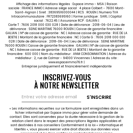
Affichage des informations légales : Espace immo - MSA | Raison
sociale : FRANCE IMMO | Adresse siège social : 4 place Colbert - 76130 Mont-
Saint-Aignan | Siret : 38369516000044 | RCS : ROUEN | Numero TVA
Intracommunautaire : FR72383695160 | Forme juridique : SARL | Capital
social : 7622.45 | Assurance RCP : GALIAN |
Carte T : 7606 2018 000 030 028 | Date de délivrance : 2018-06-04 | Lieu de
délivrance : SEINE MARITIME 76000 ROUEN | Caisse de garantie financière :
GALIAN. | N° de caisse de garantie : NC | Adresse caisse de garantie : RUE DE LA
BOETIE | Montant de la garantie financière : NC | Carte G : 7606 2018 000 030
028 | Date de délivrance : 2018-06-04 | Lieu de délivrance : SEINE MARITIME
76000 ROUEN | Caisse de garantie financière : GALIAN | N° de caisse de garantie
: NC | Adresse caisse de garantie : RUE DE LA BOETIE | Montant de la garantie
financière : 600 000 | Nom du médiateur : ANM CONSOMMATION | Adresse du
médiateur : 2, rue de Colmar - 94300 Vincennes | Adresse du site :
www.espaceimmo76.fr
|
Entreprise juridiquement et financièrement indépendante
INSCRIVEZ-VOUS
À NOTRE NEWSLETTER
S'INSCRIRE
« Les informations recueillies sur ce formulaire sont enregistrées dans un
fichier informatisé par Espace immo pour gérer votre demande de
contact. Elles sont conservées pour la durée nécessaire à la gestion de la
relation client dans le respect des prescriptions légales applicables et
sont destinées à nos conseillers Conformément à la loi « informatique et
libertés », vous pouvez exercer votre droit d'accès aux données vous