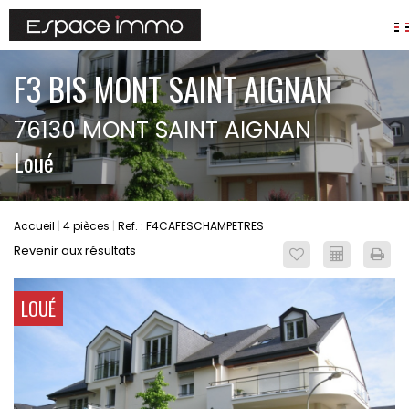
AGENCES
F3 BIS MONT SAINT AIGNAN
ANNONCES
76130 MONT SAINT AIGNAN
VIAGER
Loué
IMMOBILIER D'ENTREPRISE
Locaux commerciaux
Bureaux
Accueil
4 pièces
Ref. : F4CAFESCHAMPETRES
Fonds de commerces
Revenir aux résultats
FAIRE GÉRER
Gestion locative
LOUÉ
Garantie Loyers impayés
Assurances
SYNDIC