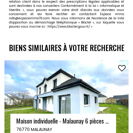
relation client dans le respect des prescriptions légales applicables et
sont destinées à nos conseillers Conformément à la loi « informatique et
libertés », vous pouvez exercer votre droit d'accès aux données vous
concernant et les faire rectifier en contactant Espace immo
ndb@espaceimmo76.com. Nous vous informons de l'existence de la liste
d'opposition au démarchage téléphonique « Bloctel », sur laquelle vous
pouvez vous inscrire ici :
https://www.bloctel.gouv.fr/
»
BIENS SIMILAIRES À VOTRE RECHERCHE
COMPROMIS SIGNÉ
Chaumière individuelle de 113 m² avec garage - Quincampoix centre - 5 pièces - terrain de 628 m²
76230 QUINCAMPOIX