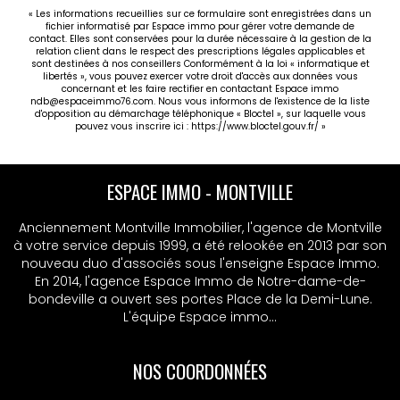
« Les informations recueillies sur ce formulaire sont enregistrées dans un
fichier informatisé par Espace immo pour gérer votre demande de
contact. Elles sont conservées pour la durée nécessaire à la gestion de la
relation client dans le respect des prescriptions légales applicables et
sont destinées à nos conseillers Conformément à la loi « informatique et
libertés », vous pouvez exercer votre droit d'accès aux données vous
concernant et les faire rectifier en contactant Espace immo
ndb@espaceimmo76.com. Nous vous informons de l'existence de la liste
d'opposition au démarchage téléphonique « Bloctel », sur laquelle vous
pouvez vous inscrire ici :
https://www.bloctel.gouv.fr/
»
ESPACE IMMO - MSA
Anciennement Montville Immobilier, l'agence de Montville
à votre service depuis 1999, a été relookée en 2013 par son
nouveau duo d'associés sous l'enseigne Espace Immo.
En 2014, l'agence Espace Immo de Notre-dame-de-
bondeville a ouvert ses portes Place de la Demi-Lune.
L'équipe Espace immo...
NOS COORDONNÉES