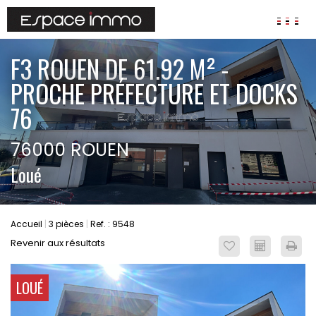
AGENCES
F3 ROUEN DE 61.92 M² -
ANNONCES
PROCHE PRÉFECTURE ET DOCKS
VIAGER
76
IMMOBILIER D'ENTREPRISE
76000 ROUEN
Locaux commerciaux
Loué
Bureaux
Fonds de commerces
FAIRE GÉRER
Accueil
3 pièces
Ref. : 9548
Gestion locative
Revenir aux résultats
Garantie Loyers impayés
Assurances
LOUÉ
SYNDIC