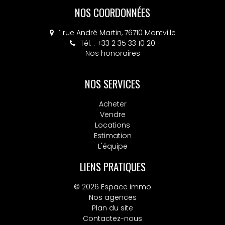
NOS COORDONNÉES
NOS COORDONNÉES
4 place Colbert, 76130 Mont-Saint-Aignan
1 rue André Martin, 76710 Montville
Tél. : +33 2 35 33 10 20
Tél. : +33 2 32 10 52 14
Nos honoraires
Nos honoraires
NOS SERVICES
Acheter
Vendre
Locations
Estimation
L'équipe
LIENS PRATIQUES
© 2026 Espace immo
Nos agences
Plan du site
Contactez-nous