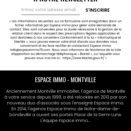
S'INSCRIRE
« Les informations recueillies sur ce formulaire sont enregistrées dans un
fichier informatisé par Espace immo pour gérer votre demande de
contact. Elles sont conservées pour la durée nécessaire à la gestion de la
relation client dans le respect des prescriptions légales applicables et
sont destinées à nos conseillers Conformément à la loi « informatique et
libertés », vous pouvez exercer votre droit d'accès aux données vous
concernant et les faire rectifier en contactant Espace immo
ndb@espaceimmo76.com. Nous vous informons de l'existence de la liste
d'opposition au démarchage téléphonique « Bloctel », sur laquelle vous
pouvez vous inscrire ici :
https://www.bloctel.gouv.fr/
»
ESPACE IMMO - MONTVILLE
ESPACE IMMO - MSA
Anciennement Montville Immobilier, l'agence de Montville
Anciennement Montville Immobilier, l'agence de Montville
à votre service depuis 1999, a été relookée en 2013 par son
à votre service depuis 1999, a été relookée en 2013 par son
nouveau duo d'associés sous l'enseigne Espace Immo.
nouveau duo d'associés sous l'enseigne Espace Immo.
En 2014, l'agence Espace Immo de Notre-dame-de-
En 2014, l'agence Espace Immo de Notre-dame-de-
bondeville a ouvert ses portes Place de la Demi-Lune.
bondeville a ouvert ses portes Place de la Demi-Lune.
L'équipe Espace immo...
L'équipe Espace immo...