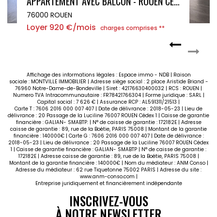
APPARTEMENT AVEC BALCON - ROUEN CENTRE - 72.75 m²
76000 ROUEN
7
Loyer 920 €/mois
L
charges comprises **
Affichage des informations légales : Espace immo - NDB | Raison
sociale : MONTVILLE IMMOBILIER | Adresse siège social : 2 place Aristide Briand -
76960 Notre-Dame-de-Bondeville | Siret : 42176630400032 | RCS : ROUEN |
Numero TVA Intracommunautaire : FR78421766304 | Forme juridique : SARL |
Capital social : 7 626 € | Assurance RCP : AL591311/21513 |
Carte T : 7606 2016 000 007 407 | Date de délivrance : 2018-05-23 | Lieu de
délivrance : 20 Passage de la Luciline 76007 ROUEN Cédex 1 | Caisse de garantie
financière : GALIAN- SMABTP. | N° de caisse de garantie : 172182E | Adresse
caisse de garantie : 89, rue de la Boétie, PARIS 75008 | Montant de la garantie
financière : 140000€ | Carte G : 7606 2016 000 007 407 | Date de délivrance :
2018-05-23 | Lieu de délivrance : 20 Passage de la Luciline 76007 ROUEN Cédex
1 | Caisse de garantie financière : GALIAN- SMABTP | N° de caisse de garantie :
172182E | Adresse caisse de garantie : 89, rue de la Boétie, PARIS 75008 |
Montant de la garantie financière : 140000€ | Nom du médiateur : ANM Conso |
Adresse du médiateur : 62 rue Tiquetonne 75002 PARIS | Adresse du site :
www.anm-conso.com
|
Entreprise juridiquement et financièrement indépendante
INSCRIVEZ-VOUS
À NOTRE NEWSLETTER