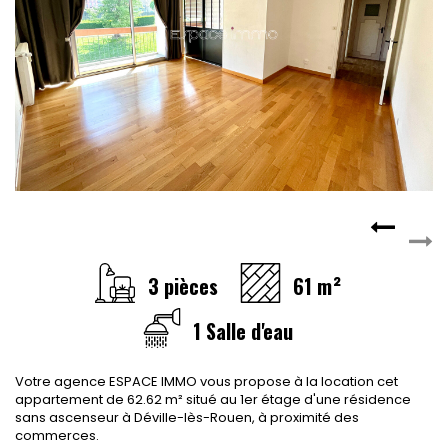
CONTACT
RECRUTEMENT
SERVICES
Actualités
Partenaires
Le palmarès de l'entreprise
3 pièces
61 m²
1 Salle d'eau
Votre agence ESPACE IMMO vous propose à la location cet
appartement de 62.62 m² situé au 1er étage d'une résidence
sans ascenseur à Déville-lès-Rouen, à proximité des
commerces.