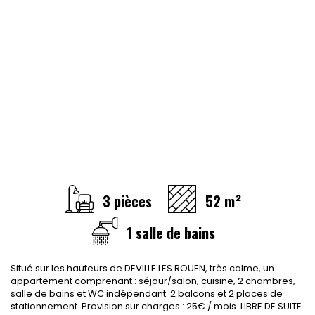
CONTACT
RECRUTEMENT
SERVICES
Actualités
Partenaires
Le palmarès de l'entreprise
3 pièces
52 m²
1 salle de bains
Situé sur les hauteurs de DEVILLE LES ROUEN, très calme, un
appartement comprenant : séjour/salon, cuisine, 2 chambres,
salle de bains et WC indépendant. 2 balcons et 2 places de
stationnement. Provision sur charges : 25€ / mois. LIBRE DE SUITE.