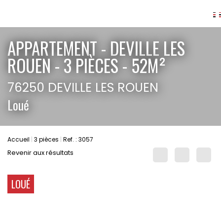
AGENCES
APPARTEMENT - DEVILLE LES
ANNONCES
ROUEN - 3 PIÈCES - 52M²
VIAGER
76250 DEVILLE LES ROUEN
IMMOBILIER D'ENTREPRISE
Loué
Locaux commerciaux
Bureaux
Fonds de commerces
Accueil
3 pièces
Ref. : 3057
FAIRE GÉRER
Revenir aux résultats
Gestion locative
Garantie Loyers impayés
LOUÉ
Assurances
SYNDIC